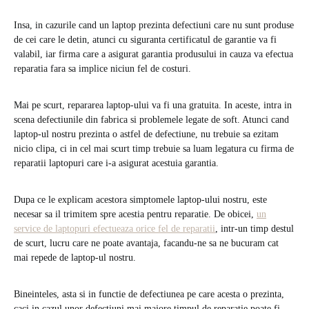
Insa, in cazurile cand un laptop prezinta defectiuni care nu sunt produse
de cei care le detin, atunci cu siguranta certificatul de garantie va fi
valabil, iar firma care a asigurat garantia produsului in cauza va efectua
reparatia fara sa implice niciun fel de costuri.
Mai pe scurt, repararea laptop-ului va fi una gratuita. In aceste, intra in
scena defectiunile din fabrica si problemele legate de soft. Atunci cand
laptop-ul nostru prezinta o astfel de defectiune, nu trebuie sa ezitam
nicio clipa, ci in cel mai scurt timp trebuie sa luam legatura cu firma de
reparatii laptopuri care i-a asigurat acestuia garantia.
Dupa ce le explicam acestora simptomele laptop-ului nostru, este
necesar sa il trimitem spre acestia pentru reparatie. De obicei,
un
service de laptopuri efectueaza orice fel de reparatii
, intr-un timp destul
de scurt, lucru care ne poate avantaja, facandu-ne sa ne bucuram cat
mai repede de laptop-ul nostru.
Bineinteles, asta si in functie de defectiunea pe care acesta o prezinta,
caci in cazul unor defectiuni mai majore timpul de reparatie poate fi