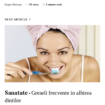
Eugen Muresan
59 views
2 minute read
NEXT ARTICLE
Greseli frecvente in albirea
Sanatate
dintilor