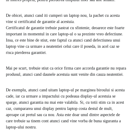
De obicei, atunci cand iti cumperi un laptop nou, la pachet cu acesta
vine si certificatul de garantie al acestuia.
Certificatul de garantie trebuie pastrat cu sfintenie, deoarece este foarte
important in momentul in care laptop-ul o sa prezinte vreo defectiune.
Insa, ce este bine de stiut, este faptul ca atunci cand defectiunea unui
laptop vine ca urmare a neatentiei celui care il poseda, in acel caz se
risca pierderea garantiei.
Mai pe scurt, trebuie stiut ca orice firma care accorda garantie nu repara
produsul, atunci cand daunele acestuia sunt venite din cauza neatentiei.
De exemplu, atunci cand uitam laptop-ul pe marginea biroului si acesta
cade, iar ca urmare a impactului cu podeaua display-ul acestuia se
sparge, atunci garantia nu mai este valabila. Si, cu totii stim ca in acest
caz, cumpararea unui display pentru laptop costa destul de mult,
aproape cat pretul sau ca nou. Asta este doar unul dintre aspectele de
care trebuie sa tinem cont atunci cand vine vorba de buna siguranta a
laptop-ului nostru.