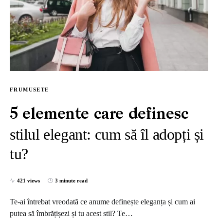
FRUMUSETE
5 elemente care definesc
stilul elegant: cum să îl adopți și
tu?
421 views
3 minute read
Te-ai întrebat vreodată ce anume definește eleganța și cum ai
putea să îmbrățișezi și tu acest stil? Te…