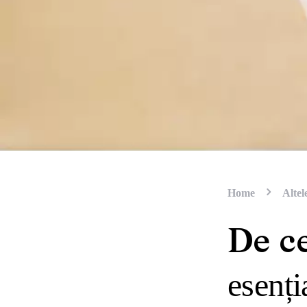
Home
Altel
De ce
esenți