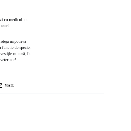
ști cu medicul un
 anual.
roteja împotriva
n funcție de specie,
nvestiție minoră, în
 veterinar!
MAIL