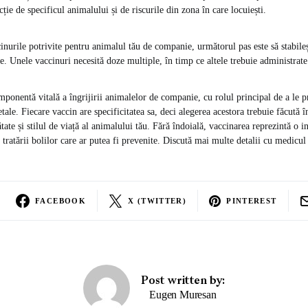
cție de specificul animalului și de riscurile din zona în care locuiești.
cinurile potrivite pentru animalul tău de companie, următorul pas este să stabile
. Unele vaccinuri necesită doze multiple, în timp ce altele trebuie administrate
mponentă vitală a îngrijirii animalelor de companie, cu rolul principal de a le p
etale. Fiecare vaccin are specificitatea sa, deci alegerea acestora trebuie făcută î
ătate și stilul de viață al animalului tău. Fără îndoială, vaccinarea reprezintă o i
tratării bolilor care ar putea fi prevenite. Discută mai multe detalii cu medicul
FACEBOOK
X (TWITTER)
PINTEREST
Post written by:
Eugen Muresan