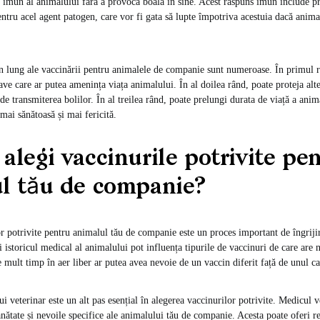
 imun al animalului fără a provoca boala în sine. Acest răspuns imun include p
entru acel agent patogen, care vor fi gata să lupte împotriva acestuia dacă anima
n lung ale vaccinării pentru animalele de companie sunt numeroase. În primul 
rave care ar putea amenința viața animalului. În al doilea rând, poate proteja alt
e transmiterea bolilor. În al treilea rând, poate prelungi durata de viață a ani
mai sănătoasă și mai fericită.
alegi vaccinurile potrivite pe
l tău de companie?
r potrivite pentru animalul tău de companie este un proces important de îngrijir
 și istoricul medical al animalului pot influența tipurile de vaccinuri de care ar
 mult timp în aer liber ar putea avea nevoie de un vaccin diferit față de unul car
 veterinar este un alt pas esențial în alegerea vaccinurilor potrivite. Medicul v
ănătate și nevoile specifice ale animalului tău de companie. Acesta poate oferi 