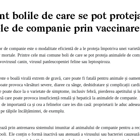
nt bolile de care se pot protej
le de companie prin vaccinare
r de companie este o modalitate eficientă de a le proteja împotriva unei varietăț
r mortale. Printre cele mai comune boli de care se pot proteja animalele de com
vovirusul canin, virusul panleucopeniei feline sau leptospiroza.
ste o boală virală extrem de gravă, care poate fi fatală pentru animale și oamen
oate provoca vărsături severe, diaree cu sânge, deshidratare și complicații cardi
 poate duce la o varietate de simptome, inclusiv febră, pierderea apetitului și l
ană care poate provoca insuficiență renală și hepatică la animalele de companie.
el de importantă ca și cea a felinelor care ies din casă: proprietarii le aduc adesea
 pe tălpile încălțămintei, de exemplu.
ează prin antrenarea sistemului imunitar al animalului de companie pentru a rec
oli. Ele conțin o formă inactivă sau atenuată a virusului sau bacteriei cauzează