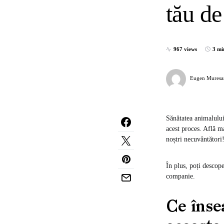
tău d
967 views
3 mi
Eugen Muresa
Sănătatea animalului 
acest proces. Află m
noștri necuvântători
În plus, poți descope
companie.
Ce înse