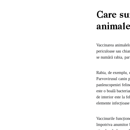
Care su
animale
Vaccinarea animalelo
periculoase sau chia
se numără rabia, par
Rabia, de exemplu, e
Parvovirusul canin p
panleucopeniei feline
este o boală bacteri
de interior este la f
elemente infecțioase
Vaccinurile funcțion
împotriva anumitor b