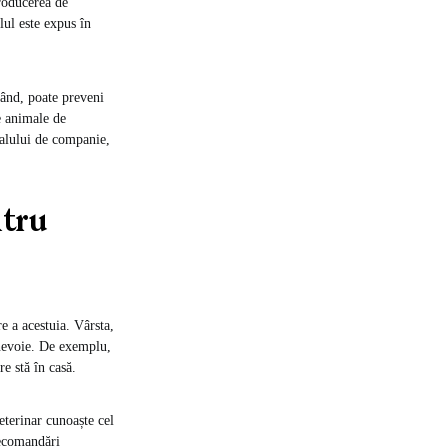
roducerea de
lul este expus în
rând, poate preveni
e animale de
malului de companie,
ntru
e a acestuia. Vârsta,
e nevoie. De exemplu,
e stă în casă.
eterinar cunoaște cel
recomandări