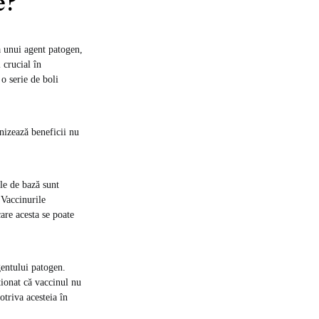
e?
a unui agent patogen,
 crucial în
o serie de boli
nizează beneficii nu
ile de bază sunt
 Vaccinurile
care acesta se poate
gentului patogen.
ționat că vaccinul nu
otriva acesteia în