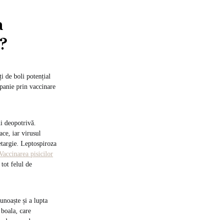
a
?
i de boli potențial
panie prin vaccinare
i deopotrivă.
ace, iar virusul
etargie. Leptospiroza
Vaccinarea pisicilor
 tot felul de
unoaște și a lupta
 boala, care