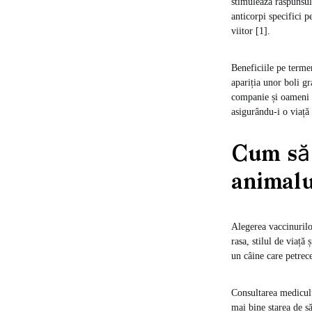
stimulează răspunsul
anticorpi specifici p
viitor [1].
Beneficiile pe terme
apariția unor boli g
companie și oameni d
asigurându-i o viață 
Cum să 
animalu
Alegerea vaccinurilo
rasa, stilul de viață
un câine care petrece
Consultarea medicului
mai bine starea de s