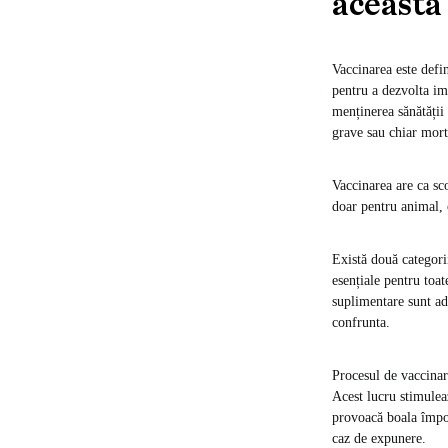
aceasta
Vaccinarea este defi
pentru a dezvolta im
menținerea sănătății
grave sau chiar mort
Vaccinarea are ca sc
doar pentru animal, 
Există două categori
esențiale pentru toa
suplimentare sunt adm
confrunta.
Procesul de vaccinar
Acest lucru stimulea
provoacă boala împot
caz de expunere.