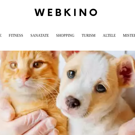
WEBKINO
E
FITNESS
SANATATE
SHOPPING
TURISM
ALTELE
MISTE