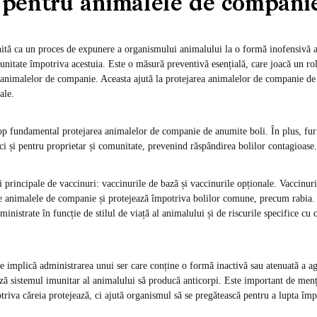
 pentru animalele de compani
nită ca un proces de expunere a organismului animalului la o formă inofensivă 
unitate împotriva acestuia. Este o măsură preventivă esențială, care joacă un rol
 animalelor de companie. Aceasta ajută la protejarea animalelor de companie de 
ale.
op fundamental protejarea animalelor de companie de anumite boli. În plus, fur
ci și pentru proprietar și comunitate, prevenind răspândirea bolilor contagioase.
i principale de vaccinuri: vaccinurile de bază și vaccinurile opționale. Vaccinur
te animalele de companie și protejează împotriva bolilor comune, precum rabia.
inistrate în funcție de stilul de viață al animalului și de riscurile specifice cu 
e implică administrarea unui ser care conține o formă inactivă sau atenuată a a
ză sistemul imunitar al animalului să producă anticorpi. Este important de men
riva căreia protejează, ci ajută organismul să se pregătească pentru a lupta împ