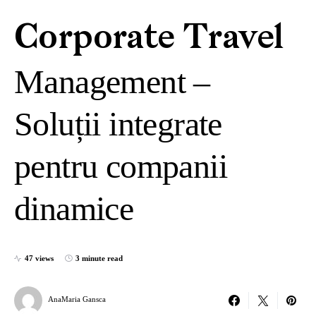
Corporate Travel
Management –
Soluții integrate
pentru companii
dinamice
47 views
3 minute read
AnaMaria Gansca