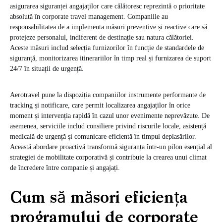
asigurarea siguranței angajaților care călătoresc reprezintă o prioritate
absolută în corporate travel management. Companiile au
responsabilitatea de a implementa măsuri preventive și reactive care să
protejeze personalul, indiferent de destinație sau natura călătoriei.
Aceste măsuri includ selecția furnizorilor în funcție de standardele de
siguranță, monitorizarea itinerariilor în timp real și furnizarea de suport
24/7 în situații de urgență.
Aerotravel pune la dispoziția companiilor instrumente performante de
tracking și notificare, care permit localizarea angajaților în orice
moment și intervenția rapidă în cazul unor evenimente neprevăzute. De
asemenea, serviciile includ consiliere privind riscurile locale, asistență
medicală de urgență și comunicare eficientă în timpul deplasărilor.
Această abordare proactivă transformă siguranța într-un pilon esențial al
strategiei de mobilitate corporativă și contribuie la crearea unui climat
de încredere între companie și angajați.
Cum să măsori eficiența
programului de corporate