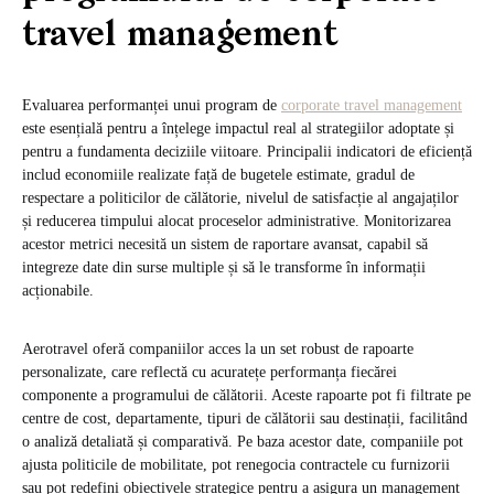
travel management
Evaluarea performanței unui program de
corporate travel management
este esențială pentru a înțelege impactul real al strategiilor adoptate și
pentru a fundamenta deciziile viitoare. Principalii indicatori de eficiență
includ economiile realizate față de bugetele estimate, gradul de
respectare a politicilor de călătorie, nivelul de satisfacție al angajaților
și reducerea timpului alocat proceselor administrative. Monitorizarea
acestor metrici necesită un sistem de raportare avansat, capabil să
integreze date din surse multiple și să le transforme în informații
acționabile.
Aerotravel oferă companiilor acces la un set robust de rapoarte
personalizate, care reflectă cu acuratețe performanța fiecărei
componente a programului de călătorii. Aceste rapoarte pot fi filtrate pe
centre de cost, departamente, tipuri de călătorii sau destinații, facilitând
o analiză detaliată și comparativă. Pe baza acestor date, companiile pot
ajusta politicile de mobilitate, pot renegocia contractele cu furnizorii
sau pot redefini obiectivele strategice pentru a asigura un management