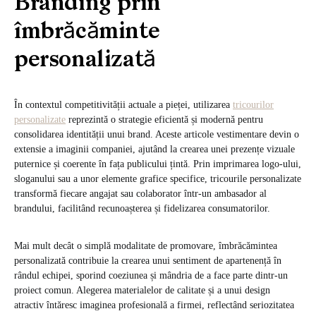
Branding prin
îmbrăcăminte
personalizată
În contextul competitivității actuale a pieței, utilizarea
tricourilor
personalizate
reprezintă o strategie eficientă și modernă pentru
consolidarea identității unui brand. Aceste articole vestimentare devin o
extensie a imaginii companiei, ajutând la crearea unei prezențe vizuale
puternice și coerente în fața publicului țintă. Prin imprimarea logo-ului,
sloganului sau a unor elemente grafice specifice, tricourile personalizate
transformă fiecare angajat sau colaborator într-un ambasador al
brandului, facilitând recunoașterea și fidelizarea consumatorilor.
Mai mult decât o simplă modalitate de promovare, îmbrăcămintea
personalizată contribuie la crearea unui sentiment de apartenență în
rândul echipei, sporind coeziunea și mândria de a face parte dintr-un
proiect comun. Alegerea materialelor de calitate și a unui design
atractiv întăresc imaginea profesională a firmei, reflectând seriozitatea