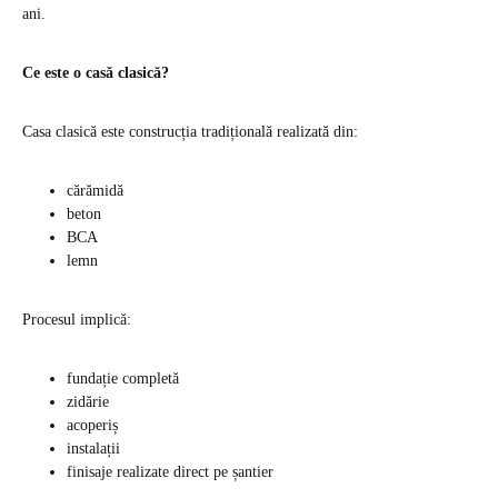
ani.
Ce este o casă clasică?
Casa clasică este construcția tradițională realizată din:
cărămidă
beton
BCA
lemn
Procesul implică:
fundație completă
zidărie
acoperiș
instalații
finisaje realizate direct pe șantier