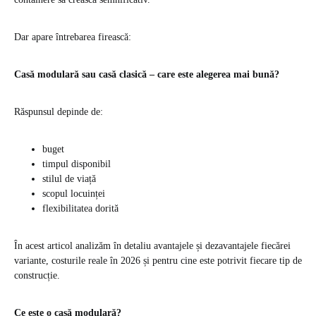
Dar apare întrebarea firească:
Casă modulară sau casă clasică – care este alegerea mai bună?
Răspunsul depinde de:
buget
timpul disponibil
stilul de viață
scopul locuinței
flexibilitatea dorită
În acest articol analizăm în detaliu avantajele și dezavantajele fiecărei
variante, costurile reale în 2026 și pentru cine este potrivit fiecare tip de
construcție.
Ce este o casă modulară?