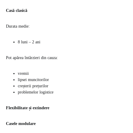
Casă clasică
Durata medie:
8 luni – 2 ani
Pot apărea întârzieri din cauza:
vremii
lipsei muncitorilor
creșterii prețurilor
problemelor logistice
Flexibilitate și extindere
Casele modulare