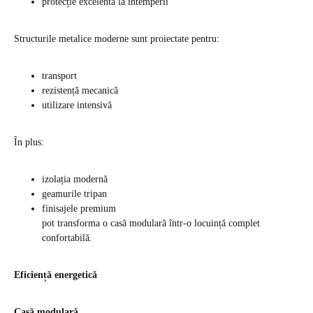
protecție excelentă la intemperii
Structurile metalice moderne sunt proiectate pentru:
transport
rezistență mecanică
utilizare intensivă
În plus:
izolația modernă
geamurile tripan
finisajele premium
pot transforma o casă modulară într-o locuință complet
confortabilă.
Eficiență energetică
Casă modulară