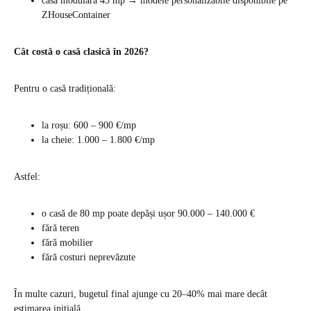
casă modulară 43 mp → modele personalizabile disponibile pe
ZHouseContainer
Cât costă o casă clasică în 2026?
Pentru o casă tradițională:
la roșu: 600 – 900 €/mp
la cheie: 1.000 – 1.800 €/mp
Astfel:
o casă de 80 mp poate depăși ușor 90.000 – 140.000 €
fără teren
fără mobilier
fără costuri neprevăzute
În multe cazuri, bugetul final ajunge cu 20–40% mai mare decât
estimarea inițială.