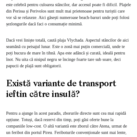
este celebră pentru culoarea stâncilor, dar accesul poate fi dificil. Plajele
din Perissa și Perivolos sunt mult mai prietenoase pentru turiștii care
vor să se relaxeze. Aici găsești numeroase beach-baruri unde poți folosi
șezlongurile dacă faci o consumație minimă.
Dacă vrei liniște totală, caută plaja Vlychada. Aspectul stâncilor de aici
seamănă cu peisajul lunar. Este o zonă mai puțin comercială, unde te
poți bucura de mare în tihnă. Apa este adâncă și curată, ideală pentru
înot. Nu uita că nisipul negru se încinge foarte tare sub soare, deci
papucii de plajă sunt obligatorii.
Există variante de transport
ieftin către insulă?
Pentru a ajunge în acest paradis, zborurile directe sunt cea mai rapidă
opțiune. Totuși, dacă rezervi din timp, poți găsi oferte bune la
companiile low-cost. O altă variantă este zborul către Atena, urmat de
un feribot din portul Pireu. Feriboturile convenționale sunt mai lente,