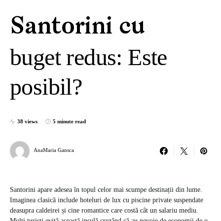
Santorini cu
buget redus: Este
posibil?
38 views
5 minute read
AnaMaria Gansca
Santorini apare adesea în topul celor mai scumpe destinații din lume.
Imaginea clasică include hoteluri de lux cu piscine private suspendate
deasupra caldeirei și cine romantice care costă cât un salariu mediu.
Mulți turiști evită această insulă crezând că au nevoie de economii de o