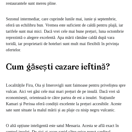
restaurantele sunt mereu pline.
Sezonul intermediar, care cuprinde lunile mai, iunie și septembrie,
oferă un echilibru bun. Vremea este suficient de caldă pentru plajă, iar
tarifele sunt mai mici. Dacă vrei cele mai bune prețuri, luna octombrie
reprezintă o alegere excelentă. Apa mării rămâne caldă după vara
toridă, iar proprietarii de hoteluri sunt mult mai flexibili în privința
ofertelor.
Cum găsești cazare ieftină?
Localitățile Fira, Oia și Imerovigli sunt faimoase pentru priveliștea spre
vulcan. Aici vei găsi cele mai mari prețuri de pe insulă. Dacă vrei să
economisești, orientează-te către partea de est a insulei. Stațiunile
Kamari și Perissa oferă condiții excelente la prețuri accesibile. Aceste
sate sunt situate la malul mării și au plaje cu nisip negru vulcanic.
O altă opțiune inteligentă este satul Messaria. Acesta se află exact în
centrul insulei. De aici ai acces rapid către orice punct cardinal.