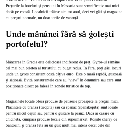
Prețurile la hoteluri și pensiuni în Messaria sunt semnificativ mai mici
decât pe coastă. Localnicii trăiesc aici tot anul, deci vei găsi și magazine
cu prețuri normale, nu doar tarife de vacanță.
Unde mănânci fără să golești
portofelul?
Mâncarea în Grecia este delicioasă indiferent de preț. Gyros-ul rămâne
cel mai bun prieten al turistului cu buget redus. În Fira, poți găsi locuri
unde un gyros consistent costă câțiva euro. Este o masă rapidă, gustoasă
și sățioasă. Evită restaurantele care au “view” în denumire sau care sunt
poziționate direct pe faleză în zonele turistice de top.
Magazinele locale oferă produse de patiserie proaspete la prețuri mici.
Plăcintele cu brânză (tiropita) sau cu spanac (spanakopita) sunt ideale
pentru micul dejun sau pentru o gustare la prânz. Dacă ai cazare cu
chicinetă, cumpără produse locale din supermarket. Roșiile cherry de
Santorini și brânza feta au un gust mult mai intens decât cele din