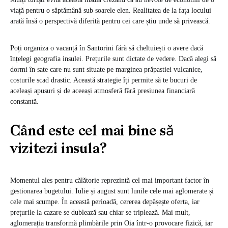
viață pentru o săptămână sub soarele elen. Realitatea de la fața locului
arată însă o perspectivă diferită pentru cei care știu unde să privească.
Poți organiza o
vacanță în Santorini
fără să cheltuiești o avere dacă
înțelegi geografia insulei. Prețurile sunt dictate de vedere. Dacă alegi să
dormi în sate care nu sunt situate pe marginea prăpastiei vulcanice,
costurile scad drastic. Această strategie îți permite să te bucuri de
aceleași apusuri și de aceeași atmosferă fără presiunea financiară
constantă.
Când este cel mai bine să
vizitezi insula?
Momentul ales pentru călătorie reprezintă cel mai important factor în
gestionarea bugetului. Iulie și august sunt lunile cele mai aglomerate și
cele mai scumpe. În această perioadă, cererea depășește oferta, iar
prețurile la cazare se dublează sau chiar se triplează. Mai mult,
aglomerația transformă plimbările prin Oia într-o provocare fizică, iar