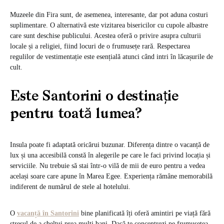
Muzeele din Fira sunt, de asemenea, interesante, dar pot aduna costuri
suplimentare. O alternativă este vizitarea bisericilor cu cupole albastre
care sunt deschise publicului. Acestea oferă o privire asupra culturii
locale și a religiei, fiind locuri de o frumusețe rară. Respectarea
regulilor de vestimentație este esențială atunci când intri în lăcașurile de
cult.
Este Santorini o destinație
pentru toată lumea?
Insula poate fi adaptată oricărui buzunar. Diferența dintre o vacanță de
lux și una accesibilă constă în alegerile pe care le faci privind locația și
serviciile. Nu trebuie să stai într-o vilă de mii de euro pentru a vedea
același soare care apune în Marea Egee. Experiența rămâne memorabilă
indiferent de numărul de stele al hotelului.
O
vacanță în Santorini
bine planificată îți oferă amintiri pe viață fără
stresul de a cheltui prea mulți bani. Dacă te concentrezi pe frumusețea