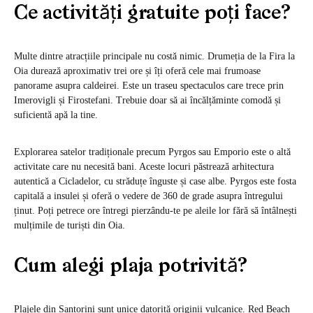
Ce activități gratuite poți face?
Multe dintre atracțiile principale nu costă nimic. Drumeția de la Fira la
Oia durează aproximativ trei ore și îți oferă cele mai frumoase
panorame asupra caldeirei. Este un traseu spectaculos care trece prin
Imerovigli și Firostefani. Trebuie doar să ai încălțăminte comodă și
suficientă apă la tine.
Explorarea satelor tradiționale precum Pyrgos sau Emporio este o altă
activitate care nu necesită bani. Aceste locuri păstrează arhitectura
autentică a Cicladelor, cu străduțe înguste și case albe. Pyrgos este fosta
capitală a insulei și oferă o vedere de 360 de grade asupra întregului
ținut. Poți petrece ore întregi pierzându-te pe aleile lor fără să întâlnești
mulțimile de turiști din Oia.
Cum alegi plaja potrivită?
Plajele din Santorini sunt unice datorită originii vulcanice. Red Beach