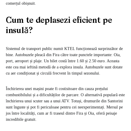
comerțul obișnuit.
Cum te deplasezi eficient pe
insulă?
Sistemul de transport public numit KTEL funcționează surprinzător de
bine. Autobuzele pleacă din Fira către toate punctele importante: Oia,
port, aeroport și plaje. Un bilet costă între 1.60 și 2.50 euro. Aceasta
este cea mai ieftină metodă de a explora insula. Autobuzele sunt dotate
cu aer condiționat și circulă frecvent în timpul sezonului.
Închirierea unei mașini poate fi costisitoare din cauza prețului
combustibilului și a dificultăților de parcare. O alternativă populară este
închirierea unui scuter sau a unui ATV. Totuși, drumurile din Santorini
sunt înguste și pot fi periculoase pentru cei neexperimentați. Mersul pe
jos între localități, cum ar fi traseul dintre Fira și Oia, oferă peisaje
incredibile gratuit.