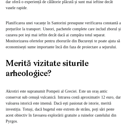
dar oferă o experiență de călătorie plăcută și sunt mai ieftine decât
vasele rapide.
Planificarea unei
vacanțe în Santorini
presupune verificarea constantă a
prețurilor la transport. Uneori, pachetele complete care includ zborul și
cazarea pot ieși mai ieftin decât dacă ai cumpăra totul separat.
Monitorizarea ofertelor pentru zborurile din București te poate ajuta să
economisești sume importante încă din faza de proiectare a sejurului.
Merită vizitate siturile
arheologice?
Akrotiri este supranumit Pompeii al Greciei. Este un oraș antic
conservat sub cenușă vulcanică. Intrarea costă aproximativ 12 euro, dar
valoarea istorică este imensă. Dacă ești pasionat de istorie, merită
investiția. Totuși, dacă bugetul este extrem de strâns, poți sări peste
acest obiectiv în favoarea explorării gratuite a ruinelor castelului din
Pyrgos.