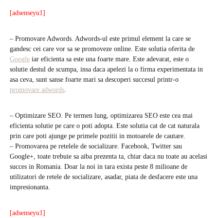
[adsenseyu1]
– Promovare Adwords. Adwords-ul este primul element la care se
gandesc cei care vor sa se promoveze online. Este solutia oferita de
Google
iar eficienta sa este una foarte mare. Este adevarat, este o
solutie destul de scumpa, insa daca apelezi la o firma experimentata in
asa ceva, sunt sanse foarte mari sa descoperi succesul printr-o
promovare adwords
.
– Optimizare SEO. Pe termen lung, optimizarea SEO este cea mai
eficienta solutie pe care o poti adopta. Este solutia cat de cat naturala
prin care poti ajunge pe primele pozitii in motoarele de cautare.
– Promovarea pe retelele de socializare. Facebook, Twitter sau
Google+, toate trebuie sa aiba prezenta ta, chiar daca nu toate au acelasi
succes in Romania. Doar la noi in tara exista peste 8 milioane de
utilizatori de retele de socializare, asadar, piata de desfacere este una
impresionanta.
[adsenseyu1]