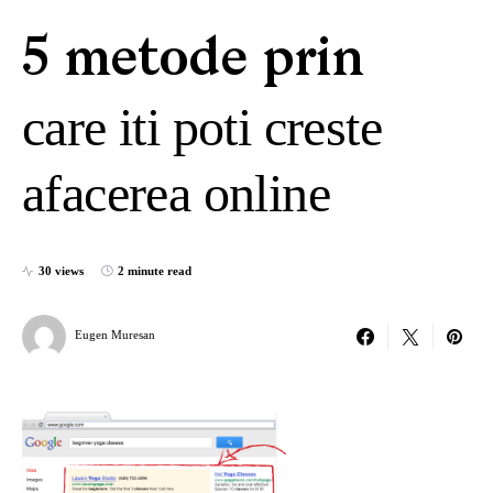
5 metode prin
care iti poti creste
afacerea online
30 views
2 minute read
Eugen Muresan