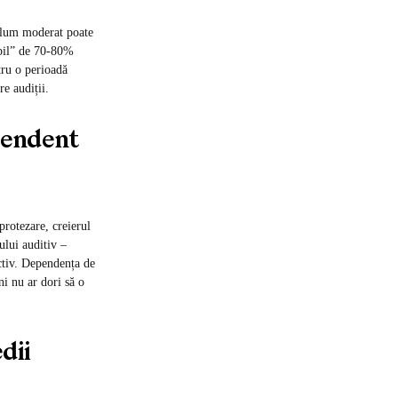
volum moderat poate
abil” de 70-80%
tru o perioadă
e audiții.
ependent
protezare, creierul
ului auditiv –
activ. Dependența de
ni nu ar dori să o
dii