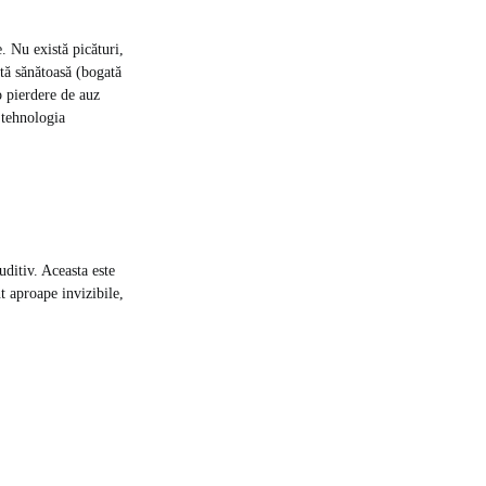
. Nu există picături,
etă sănătoasă (bogată
o pierdere de auz
e tehnologia
uditiv. Aceasta este
t aproape invizibile,