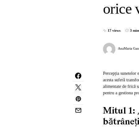
orice 
17 views
3 min
AnaMaria Gan
Percepția sunetelor e
acesta suferă transfo
alimentate de frică 
pentru a gestiona pro
Mitul 1: 
bătrâneți