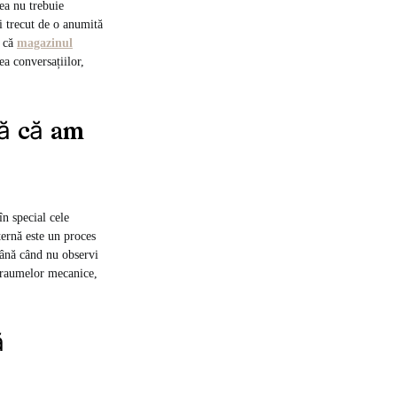
ea nu trebuie
ai trecut de o anumită
t că
magazinul
ea conversațiilor,
nă că am
n special cele
ternă este un proces
 până când nu observi
 traumelor mecanice,
ă