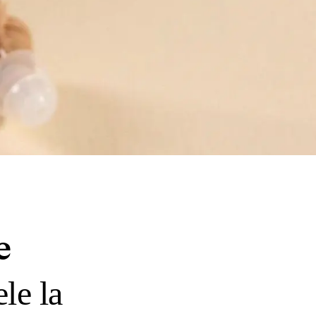
e
le la