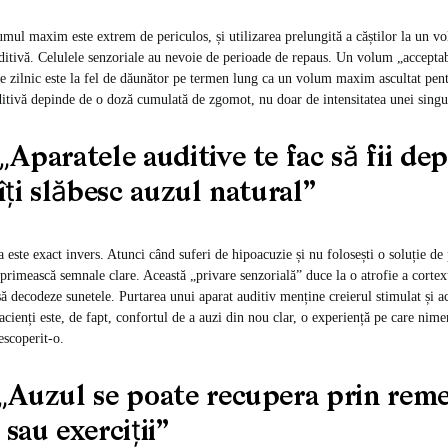
mul maxim este extrem de periculos, și utilizarea prelungită a căștilor la un 
ditivă. Celulele senzoriale au nevoie de perioade de repaus. Un volum „accept
re zilnic este la fel de dăunător pe termen lung ca un volum maxim ascultat pen
ditivă depinde de o doză cumulată de zgomot, nu doar de intensitatea unei singur
„Aparatele auditive te fac să fii d
 îți slăbesc auzul natural”
 este exact invers. Atunci când suferi de hipoacuzie și nu folosești o soluție de 
 primească semnale clare. Această „privare senzorială” duce la o atrofie a cortex
să decodeze sunetele. Purtarea unui aparat auditiv menține creierul stimulat și 
cienți este, de fapt, confortul de a auzi din nou clar, o experiență pe care nime
escoperit-o.
 „Auzul se poate recupera prin reme
 sau exerciții”