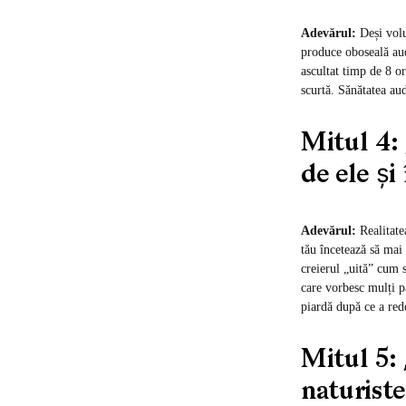
Adevărul:
Deși volu
produce oboseală au
ascultat timp de 8 o
scurtă. Sănătatea au
Mitul 4: 
de ele și
Adevărul:
Realitatea
tău încetează să mai
creierul „uită” cum 
care vorbesc mulți pa
piardă după ce a red
Mitul 5:
naturiste