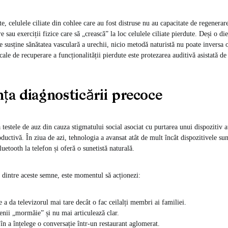
, celulele ciliate din cohlee care au fost distruse nu au capacitate de regenerare
 sau exerciții fizice care să „crească” la loc celulele ciliate pierdute. Deși o di
e susține sănătatea vasculară a urechii, nicio metodă naturistă nu poate inversa 
cale de recuperare a funcționalității pierdute este protezarea auditivă asistată d
ța diagnosticării precoce
testele de auz din cauza stigmatului social asociat cu purtarea unui dispozitiv a
uctivă. În ziua de azi, tehnologia a avansat atât de mult încât dispozitivele sun
uetooth la telefon și oferă o sunetistă naturală.
 dintre aceste semne, este momentul să acționezi:
e a da televizorul mai tare decât o fac ceilalți membri ai familiei.
nii „mormăie” și nu mai articulează clar.
 în a înțelege o conversație într-un restaurant aglomerat.