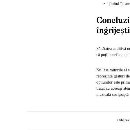
Țiuitul în ure
Concluzie
îngrijești
Sănătatea auditivă n
că poți beneficia de 
Nu lăsa miturile să t
reprezintă gesturi de
opțiunilor este primu
tratat cu aceeași ate
muzicală sau șoaptă 
0 Shares