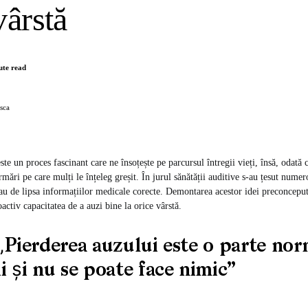
vârstă
ute read
sca
ste un proces fascinant care ne însoțește pe parcursul întregii vieți, însă, odată 
rmări pe care mulți le înțeleg greșit. În jurul sănătății auditive s-au țesut numer
sau de lipsa informațiilor medicale corecte. Demontarea acestor idei preconceput
activ capacitatea de a auzi bine la orice vârstă.
„Pierderea auzului este o parte nor
i și nu se poate face nimic”