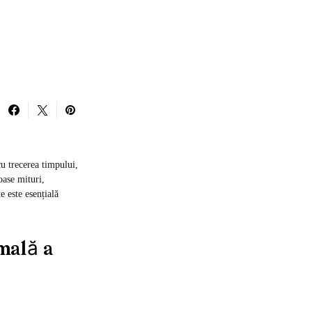
cu trecerea timpului,
oase mituri,
e este esențială
mală a