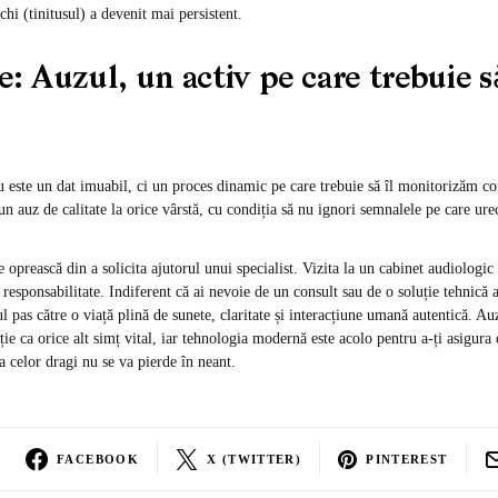
chi (tinitusul) a devenit mai persistent.
: Auzul, un activ pe care trebuie să
u este un dat imuabil, ci un proces dinamic pe care trebuie să îl monitorizăm co
un auz de calitate la orice vârstă, cu condiția să nu ignori semnalele pe care urec
e oprească din a solicita ajutorul unui specialist. Vizita la un cabinet audiologic 
 responsabilitate. Indiferent că ai nevoie de un consult sau de o soluție tehnică
l pas către o viață plină de sunete, claritate și interacțiune umană autentică. Au
nție ca orice alt simț vital, iar tehnologia modernă este acolo pentru a-ți asigura
a celor dragi nu se va pierde în neant.
FACEBOOK
X (TWITTER)
PINTEREST