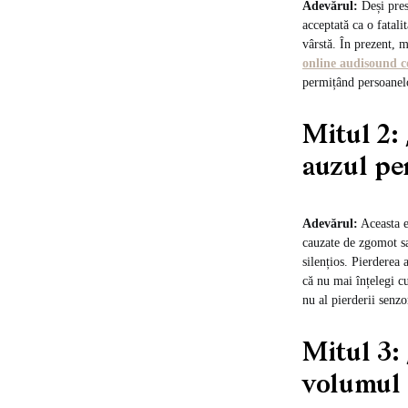
Adevărul:
Deși pres
acceptată ca o fatali
vârstă. În prezent, m
online audisound c
permițând persoanelo
Mitul 2:
auzul pe
Adevărul:
Aceasta e
cauzate de zgomot sa
silențios. Pierderea 
că nu mai înțelegi c
nu al pierderii senzo
Mitul 3:
volumul 