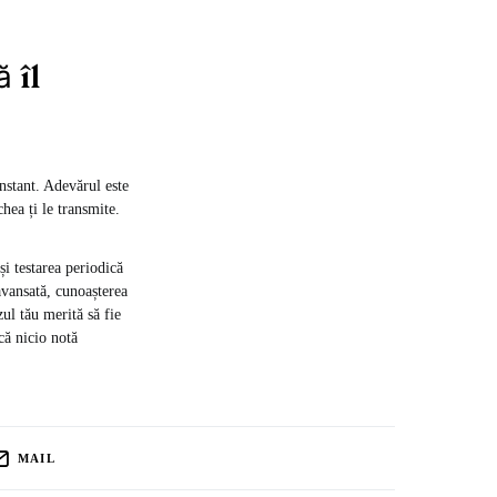
 îl
nstant. Adevărul este
hea ți le transmite.
și testarea periodică
 avansată, cunoașterea
zul tău merită să fie
 că nicio notă
MAIL