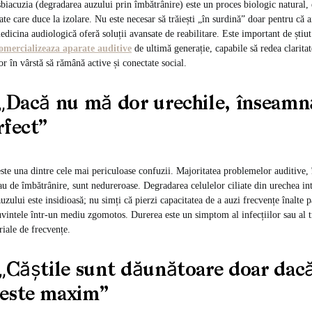
biacuzia (degradarea auzului prin îmbătrânire) este un proces biologic natural, 
tate care duce la izolare. Nu este necesar să trăiești „în surdină” doar pentru că 
edicina audiologică oferă soluții avansate de reabilitare. Este important de știu
omercializeaza aparate auditive
de ultimă generație, capabile să redea claritat
r în vârstă să rămână active și conectate social.
 „Dacă nu mă dor urechile, înseam
rfect”
ste una dintre cele mai periculoase confuzii. Majoritatea problemelor auditive, î
u de îmbătrânire, sunt nedureroase. Degradarea celulelor ciliate din urechea in
auzului este insidioasă; nu simți că pierzi capacitatea de a auzi frecvențe înalte
uvintele într-un mediu zgomotos. Durerea este un simptom al infecțiilor sau al
riale de frecvențe.
 „Căștile sunt dăunătoare doar dac
este maxim”