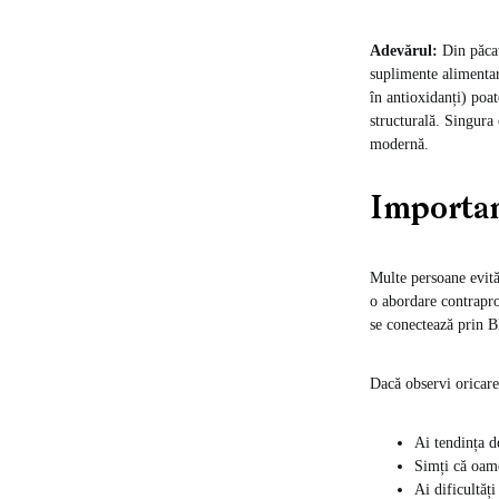
Adevărul:
Din păcate
suplimente alimentare
în antioxidanți) poat
structurală. Singura 
modernă.
Importan
Multe persoane evită 
o abordare contraprod
se conectează prin Bl
Dacă observi oricare
Ai tendința d
Simți că oame
Ai dificultăți