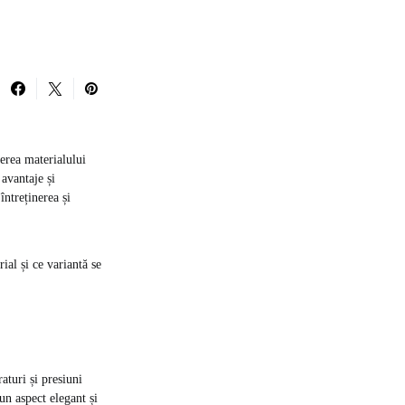
gerea materialului
avantaje și
întreținerea și
ial și ce variantă se
turi și presiuni
un aspect elegant și