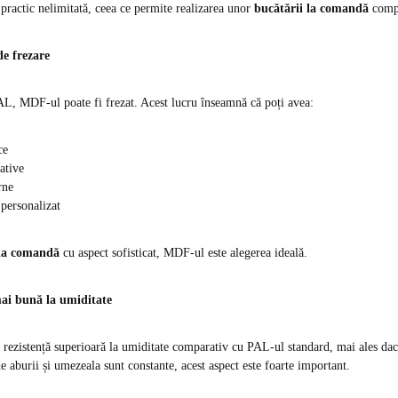
 practic nelimitată, ceea ce permite realizarea unor
bucătării la comandă
compl
de frezare
L, MDF-ul poate fi frezat. Acest lucru înseamnă că poți avea:
ce
ative
rne
 personalizat
 la comandă
cu aspect sofisticat, MDF-ul este alegerea ideală.
ai bună la umiditate
rezistență superioară la umiditate comparativ cu PAL-ul standard, mai ales dacă 
e aburii și umezeala sunt constante, acest aspect este foarte important.