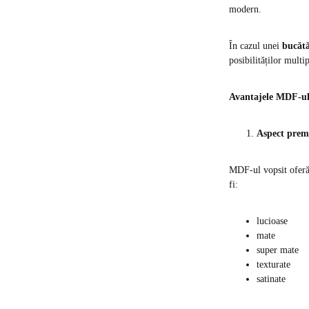
modern.
În cazul unei
bucătă
posibilităților multi
Avantajele MDF-ul
Aspect prem
MDF-ul vopsit oferă 
fi:
lucioase
mate
super mate
texturate
satinate