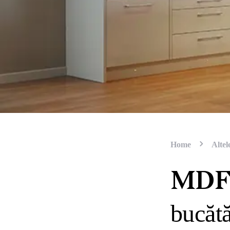
Home
Altel
MDF 
bucătă