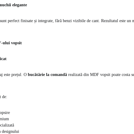
muchii elegante
t perfect finisate și integrate, fără benzi vizibile de cant. Rezultatul este un 
-ului vopsit
icat
aj este prețul. O
bucătărie la comandă
realizată din MDF vopsit poate costa s
t de:
opsire
remium
cializată
 designului