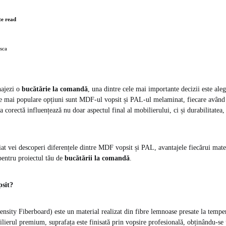
te read
sca
najezi o
bucătărie la comandă
, una dintre cele mai importante decizii este ale
e mai populare opțiuni sunt MDF-ul vopsit și PAL-ul melaminat, fiecare având 
 corectă influențează nu doar aspectul final al mobilierului, ci și durabilitatea, 
liat vei descoperi diferențele dintre MDF vopsit și PAL, avantajele fiecărui mater
pentru proiectul tău de
bucătării la comandă
.
psit?
ty Fiberboard) este un material realizat din fibre lemnoase presate la tempera
ilierul premium, suprafața este finisată prin vopsire profesională, obținându-se 