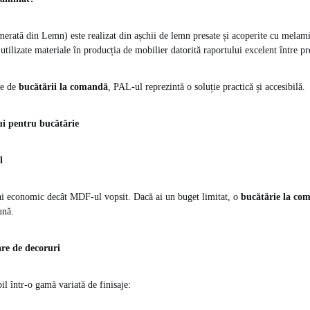
rată din Lemn) este realizat din așchii de lemn presate și acoperite cu melami
utilizate materiale în producția de mobilier datorită raportului excelent între pre
te de
bucătării la comandă
, PAL-ul reprezintă o soluție practică și accesibilă.
i pentru bucătărie
l
i economic decât MDF-ul vopsit. Dacă ai un buget limitat, o
bucătărie la co
ună.
re de decoruri
il într-o gamă variată de finisaje: