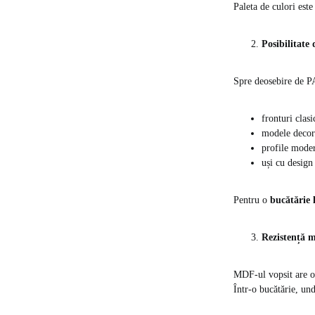
Paleta de culori este
Posibilitate 
Spre deosebire de PA
fronturi clasi
modele decor
profile mode
uși cu design
Pentru o
bucătărie
Rezistență m
MDF-ul vopsit are o 
Într-o bucătărie, und