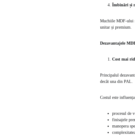
Îmbinări și 
Muchiile MDF-ului sun
unitar și premium.
Dezavantajele MDF
Cost mai rid
Principalul dezavant
decât una din PAL.
Costul este influența
procesul de v
finisajele p
manopera spe
complexitatea