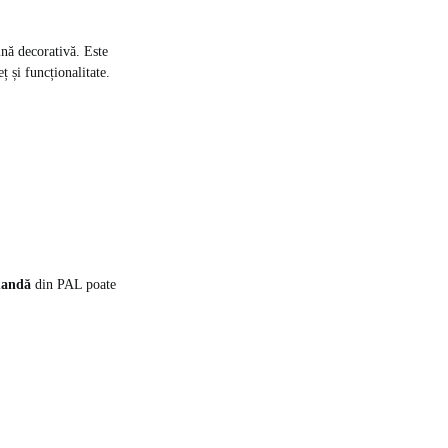
nă decorativă. Este
ț și funcționalitate.
mandă
din PAL poate