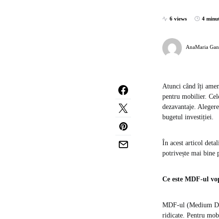
6 views
4 minu
AnaMaria Gan
Atunci când îți ame
pentru mobilier. Cel
dezavantaje. Alegerea
bugetul investiției.
În acest articol deta
potrivește mai bine 
Ce este MDF-ul vo
MDF-ul (Medium Densi
ridicate. Pentru mob