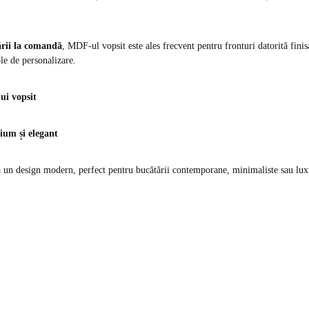
rii la comandă
, MDF-ul vopsit este ales frecvent pentru fronturi datorită finisa
ple de personalizare.
ui vopsit
ium și elegant
un design modern, perfect pentru bucătării contemporane, minimaliste sau luxu