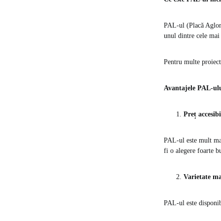
PAL-ul (Placă Aglome
unul dintre cele mai 
Pentru multe proiec
Avantajele PAL-ulu
Preț accesibi
PAL-ul este mult ma
fi o alegere foarte b
Varietate ma
PAL-ul este disponib