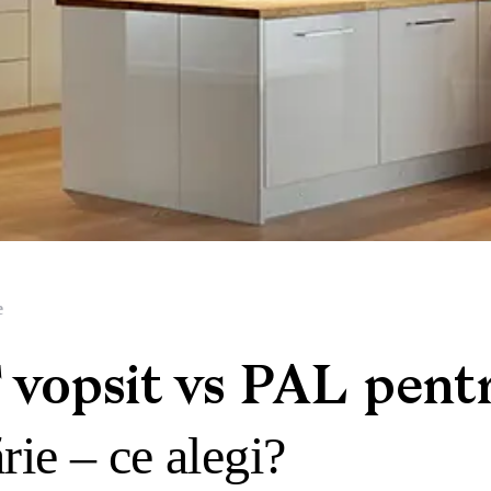
e
vopsit vs PAL pent
rie – ce alegi?