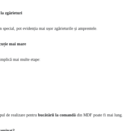
 la zgârieturi
în special, pot evidenția mai ușor zgârieturile și amprentele.
cuție mai mare
implică mai multe etape:
pul de realizare pentru
bucătării la comandă
din MDF poate fi mai lung.
laminat?