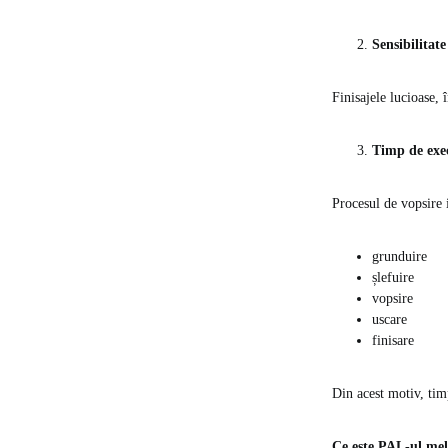
Sensibilitate
Finisajele lucioase, 
Timp de exe
Procesul de vopsire 
grunduire
șlefuire
vopsire
uscare
finisare
Din acest motiv, tim
Ce este PAL-ul me