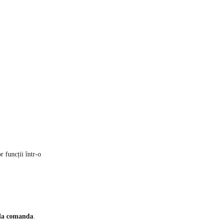
 funcții într-o
 la comanda
.