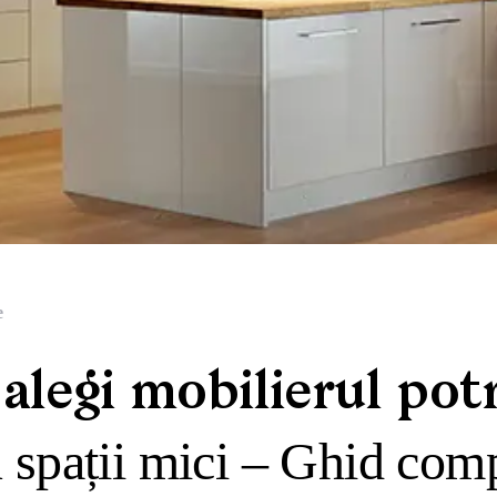
e
legi mobilierul potr
 spații mici – Ghid com