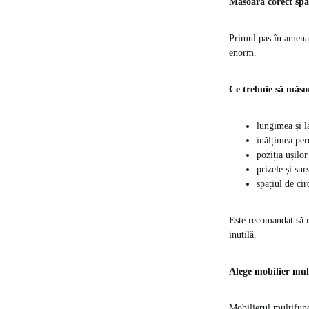
Măsoară corect spaț
Primul pas în amenaja
enorm.
Ce trebuie să măso
lungimea și l
înălțimea pere
poziția ușilor
prizele și sur
spațiul de cir
Este recomandat să r
inutilă.
Alege mobilier mul
Mobilierul multifunc