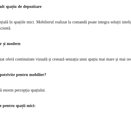
lt spațiu de depozitare
țială în spațiile mici. Mobilierul realizat la comandă poate integra soluții intel
icientă.
ar și modern
zat oferă continuitate vizuală și creează senzația unui spațiu mai mare și mai or
potrivite pentru mobilier?
ă enorm percepția spațiului.
 pentru spații mici: