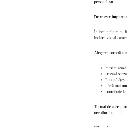
personalizat.
De ce este importan
În locuințele mici, 
încărca vizual camer
Alegerea corectă a m
maximizează s
creează senzaț
îmbunătățește
oferă mai mul
contribuie la
Tocmai de aceea, tot
nevoilor locuinței.