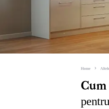
Home
Altel
Cum a
pentru