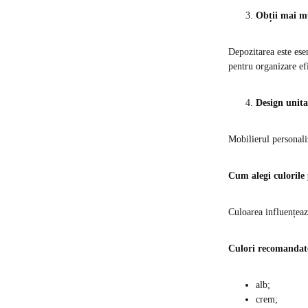
Obții mai mu
Depozitarea este esen
pentru organizare ef
Design unit
Mobilierul personali
Cum alegi culorile 
Culoarea influențeaz
Culori recomandate
alb;
crem;