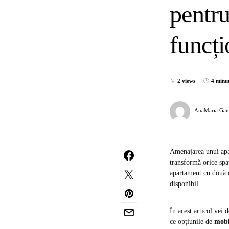
pentru
funcți
2 views
4 minu
AnaMaria Gan
Amenajarea unui apar
transformă orice spaț
apartament cu două c
disponibil.
În acest articol vei 
ce opțiunile de
mobi