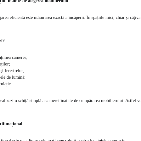
iul înainte de alegerea mobilierului
rea eficientă este măsurarea exactă a încăperii. În spațiile mici, chiar și câțiv
ri?
ățimea camerei;
ților;
 și ferestrelor;
sele de lumină;
culație.
ealizezi o schiță simplă a camerei înainte de cumpărarea mobilierului. Astfel v
tifuncțional
țional este una dintre cele mai bune soluții pentru locuințele compacte.