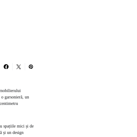
mobilierului
e o garsonieră, un
 centimetru
u spațiile mici și de
ă și un design