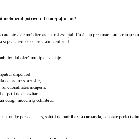
t mobilierul potrivit într-un spațiu mic?
fiecare piesă de mobilier are un rol esențial. Un dulap prea mare sau o canapea n
a și poate reduce considerabil confortul.
obilierului oferă multiple avantaje:
pațiul disponibil;
ia de ordine și aerisire;
 funcționalitatea încăperii;
te spații de depozitare;
 un design modern și echilibrat.
 mai multe persoane aleg soluții de
mobilier la comanda
, adaptate perfect dim