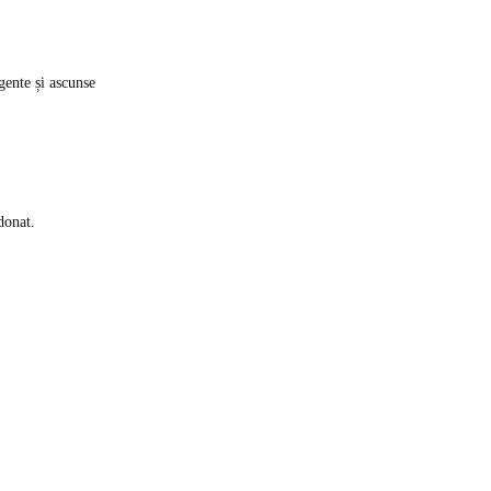
igente și ascunse
donat.