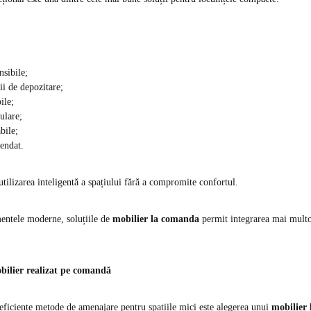
nsibile;
ii de depozitare;
ile;
ulare;
bile;
endat.
utilizarea inteligentă a spațiului fără a compromite confortul.
mentele moderne, soluțiile de
mobilier la comanda
permit integrarea mai multor
ilier realizat pe comandă
eficiente metode de amenajare pentru spațiile mici este alegerea unui
mobilier