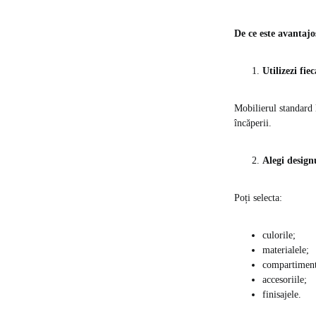
De ce este avantajo
Utilizezi fie
Mobilierul standard 
încăperii.
Alegi design
Poți selecta:
culorile;
materialele;
compartiment
accesoriile;
finisajele.