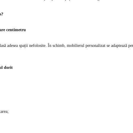
s?
care centimetru
lasă adesea spații nefolosite. În schimb, mobilierul personalizat se adaptează pe
ul dorit
area;