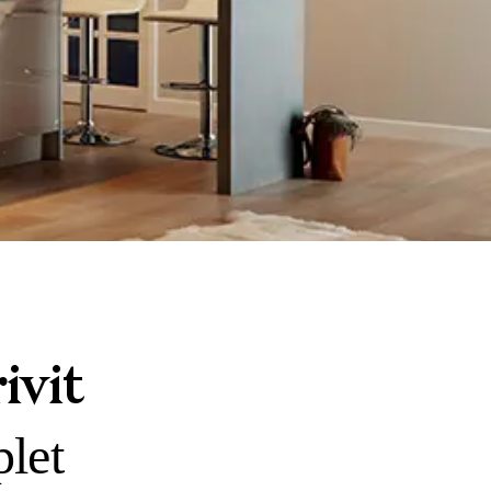
ivit
plet