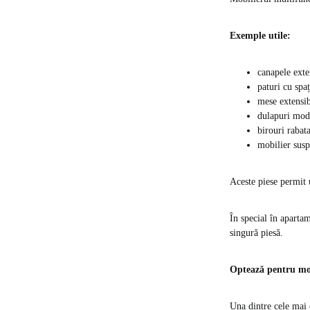
Exemple utile:
canapele exte
paturi cu spaț
mese extensib
dulapuri mod
birouri rabata
mobilier susp
Aceste piese permit 
În special în aparta
singură piesă.
Optează pentru mob
Una dintre cele mai 