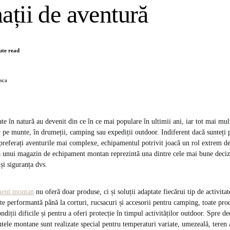
ații de aventură
ute read
sca
ate în natură au devenit din ce în ce mai populare în ultimii ani, iar tot mai mul
r pe munte, în drumeții, camping sau expediții outdoor. Indiferent dacă sunteți p
referați aventurile mai complexe, echipamentul potrivit joacă un rol extrem d
a unui magazin de echipament montan reprezintă una dintre cele mai bune decizii
și siguranța dvs.
ment montan
nu oferă doar produse, ci și soluții adaptate fiecărui tip de activita
nte performantă până la corturi, rucsacuri și accesorii pentru camping, toate pro
ondiții dificile și pentru a oferi protecție în timpul activităților outdoor. Spre 
tele montane sunt realizate special pentru temperaturi variate, umezeală, teren a