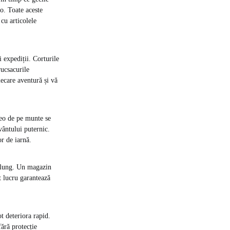
o. Toate aceste
cu articolele
 expediții. Corturile
rucsacurile
iecare aventură și vă
teo de pe munte se
vântului puternic.
or de iarnă.
n lung. Un magazin
t lucru garantează
t deteriora rapid.
ără protecție