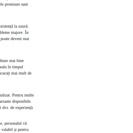
sele premium sunt
zistență la uzură.
robleme majore. În
ă poate deveni mai
ribuie mai bine
eala în timpul
ucurați mai mult de
alizat. Pentru multe
ariante disponibile.
i dvs. de experiență.
ne, personalul vă
 valabil și pentru