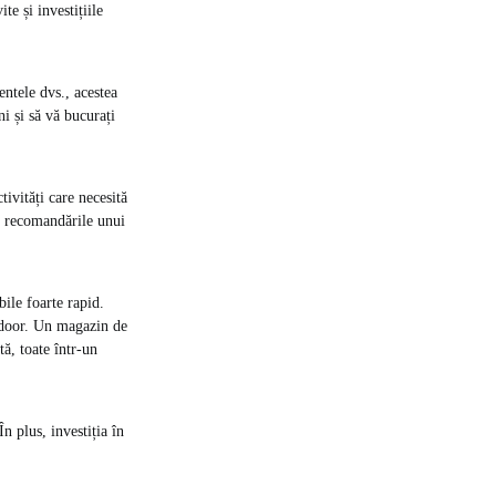
te și investițiile
entele dvs., acestea
i și să vă bucurați
tivități care necesită
ar recomandările unui
ile foarte rapid.
utdoor. Un magazin de
ă, toate într-un
n plus, investiția în