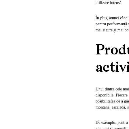
utilizare intensă.
În plus, atunci când
pentru performanță și
mai sigure și mai co
Produ
activ
Unul dintre cele mai
disponibile. Fiecare
posibilitatea de a gă
montană, escaladă, sk
De exemplu, pentru d
vântului și umezelii.