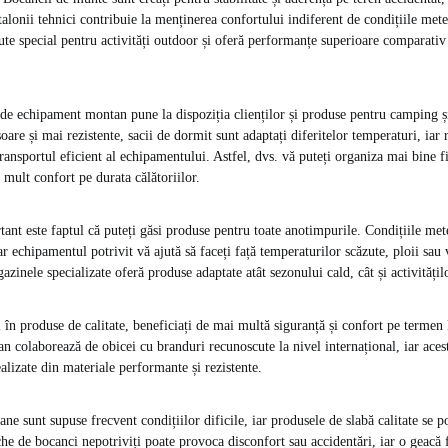
alonii tehnici contribuie la menținerea confortului indiferent de condițiile mete
te special pentru activități outdoor și oferă performanțe superioare comparativ 
de echipament montan pune la dispoziția clienților și produse pentru camping și
re și mai rezistente, sacii de dormit sunt adaptați diferitelor temperaturi, iar 
ansportul eficient al echipamentului. Astfel, dvs. vă puteți organiza mai bine f
 mult confort pe durata călătoriilor.
tant este faptul că puteți găsi produse pentru toate anotimpurile. Condițiile me
r echipamentul potrivit vă ajută să faceți față temperaturilor scăzute, ploii sau 
zinele specializate oferă produse adaptate atât sezonului cald, cât și activitățil
i în produse de calitate, beneficiați de mai multă siguranță și confort pe terme
 colaborează de obicei cu branduri recunoscute la nivel internațional, iar aces
alizate din materiale performante și rezistente.
 sunt supuse frecvent condițiilor dificile, iar produsele de slabă calitate se po
e de bocanci nepotriviți poate provoca disconfort sau accidentări, iar o geacă f