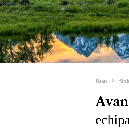
Home
Altel
Avan
echip