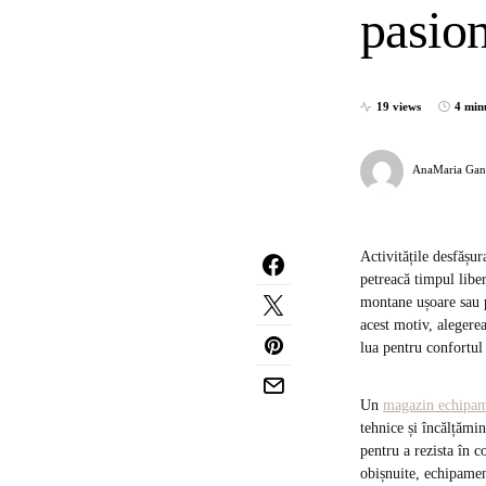
pasion
19 views
4 min
AnaMaria Gan
Activitățile desfășur
petreacă timpul libe
montane ușoare sau p
acest motiv, alegere
lua pentru confortul 
Un
magazin echipa
tehnice și încălțămi
pentru a rezista în c
obișnuite, echipamen