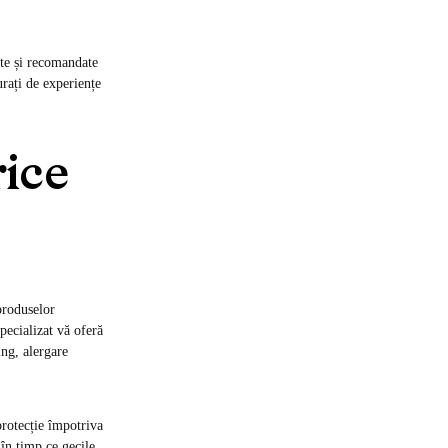
ate și recomandate
urați de experiențe
rice
produselor
pecializat vă oferă
ing, alergare
protecție împotriva
 în timp ce gecile