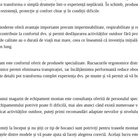
te transforma o simplă drumeție într-o experiență neplăcută. În schimb, produ
rezistență, protecție și confort chiar și în condiții dificile.
moderne oferă avantaje importante precum impermeabilitate, respirabilitate și re
 contribuie la confortul dvs. și permit desfășurarea activităților outdoor fără p
de calitate au o durată de viață mai mare, ceea ce înseamnă că investiția inițial
en lung.
ant este confortul oferit de produsele specializate. Rucsacurile ergonomice dist
ehnice permit eliminarea transpirației, iar încălțămintea performantă reduce obos
te detalii pot transforma complet experiența dvs. pe munte și vă permit să vă b
.
unui magazin de echipament montan este consultanța oferită de personalul speci
chipamentului potrivit poate fi dificilă, mai ales atunci când există numeroase v
cat activităților outdoor, puteți primi recomandări adaptate nevoilor și nivelulu
eți la început și nu știți ce tip de bocanci sunt potriviți pentru traseele monta
țele dintre modele și vă poate ajuta să faceți alegerea corectă. Același lucru este