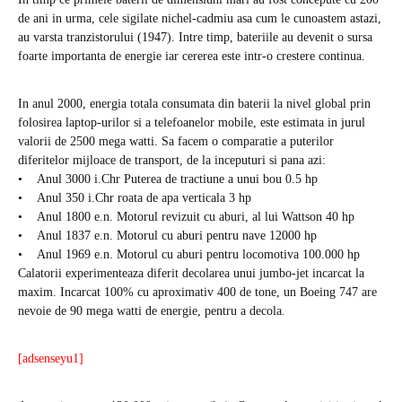
de ani in urma, cele sigilate nichel-cadmiu asa cum le cunoastem astazi,
au varsta tranzistorului (1947). Intre timp, bateriile au devenit o sursa
foarte importanta de energie iar cererea este intr-o crestere continua.
In anul 2000, energia totala consumata din baterii la nivel global prin
folosirea laptop-urilor si a telefoanelor mobile, este estimata in jurul
valorii de 2500 mega watti. Sa facem o comparatie a puterilor
diferitelor mijloace de transport, de la inceputuri si pana azi:
• Anul 3000 i.Chr Puterea de tractiune a unui bou 0.5 hp
• Anul 350 i.Chr roata de apa verticala 3 hp
• Anul 1800 e.n. Motorul revizuit cu aburi, al lui Wattson 40 hp
• Anul 1837 e.n. Motorul cu aburi pentru nave 12000 hp
• Anul 1969 e.n. Motorul cu aburi pentru locomotiva 100.000 hp
Calatorii experimenteaza diferit decolarea unui jumbo-jet incarcat la
maxim. Incarcat 100% cu aproximativ 400 de tone, un Boeing 747 are
nevoie de 90 mega watti de energie, pentru a decola.
[adsenseyu1]