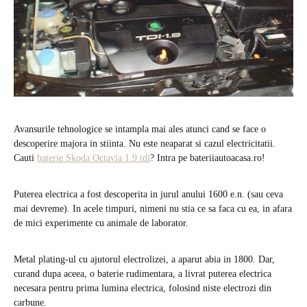
Avansurile tehnologice se intampla mai ales atunci cand se face o
descoperire majora in stiinta. Nu este neaparat si cazul electricitatii.
Cauti
baterie Skoda Octavia 1.9 tdi
? Intra pe bateriiautoacasa.ro!
Puterea electrica a fost descoperita in jurul anului 1600 e.n. (sau ceva
mai devreme). In acele timpuri, nimeni nu stia ce sa faca cu ea, in afara
de mici experimente cu animale de laborator.
Metal plating-ul cu ajutorul electrolizei, a aparut abia in 1800. Dar,
curand dupa aceea, o baterie rudimentara, a livrat puterea electrica
necesara pentru prima lumina electrica, folosind niste electrozi din
carbune.