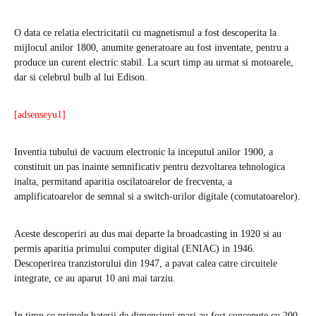
O data ce relatia electricitatii cu magnetismul a fost descoperita la
mijlocul anilor 1800, anumite generatoare au fost inventate, pentru a
produce un curent electric stabil. La scurt timp au urmat si motoarele,
dar si celebrul bulb al lui Edison.
[adsenseyu1]
Inventia tubului de vacuum electronic la inceputul anilor 1900, a
constituit un pas inainte semnificativ pentru dezvoltarea tehnologica
inalta, permitand aparitia oscilatoarelor de frecventa, a
amplificatoarelor de semnal si a switch-urilor digitale (comutatoarelor).
Aceste descoperiri au dus mai departe la broadcasting in 1920 si au
permis aparitia primului computer digital (ENIAC) in 1946.
Descoperirea tranzistorului din 1947, a pavat calea catre circuitele
integrate, ce au aparut 10 ani mai tarziu.
In timp ce primele baterii de dimensiuni mari au fost concepute cu 200