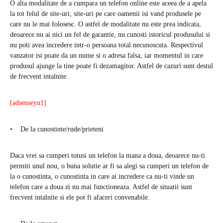
O alta modalitate de a cumpara un telefon online este aceea de a apela
la tot felul de site-uri, site-uri pe care oamenii isi vand produsele pe
care nu le mai folosesc. O astfel de modalitate nu este prea indicata,
deoarece nu ai nici un fel de garantie, nu cunosti istoricul produsului si
nu poti avea incredere intr-o persoana total necunoscuta. Respectivul
vanzator isi poate da un nume si o adresa falsa, iar momentul in care
produsul ajunge la tine poate fi dezamagitor. Astfel de cazuri sunt destul
de frecvent intalnite.
[adsenseyu1]
• De la cunostinte/rude/prieteni
Daca vrei sa cumperi totusi un telefon la mana a doua, deoarece nu-ti
permiti unul nou, o buna solutie ar fi sa alegi sa cumperi un telefon de
la o cunostinta, o cunostinta in care ai incredere ca nu-ti vinde un
telefon care a doua zi nu mai functioneaza. Astfel de situatii sunt
frecvent intalnite si ele pot fi afaceri convenabile.