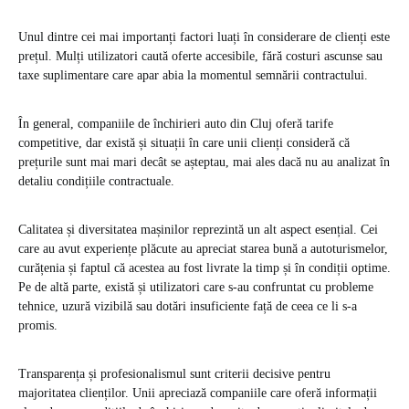
Unul dintre cei mai importanți factori luați în considerare de clienți este
prețul. Mulți utilizatori caută oferte accesibile, fără costuri ascunse sau
taxe suplimentare care apar abia la momentul semnării contractului.
În general, companiile de închirieri auto din Cluj oferă tarife
competitive, dar există și situații în care unii clienți consideră că
prețurile sunt mai mari decât se așteptau, mai ales dacă nu au analizat în
detaliu condițiile contractuale.
Calitatea și diversitatea mașinilor reprezintă un alt aspect esențial. Cei
care au avut experiențe plăcute au apreciat starea bună a autoturismelor,
curățenia și faptul că acestea au fost livrate la timp și în condiții optime.
Pe de altă parte, există și utilizatori care s-au confruntat cu probleme
tehnice, uzură vizibilă sau dotări insuficiente față de ceea ce li s-a
promis.
Transparența și profesionalismul sunt criterii decisive pentru
majoritatea clienților. Unii apreciază companiile care oferă informații