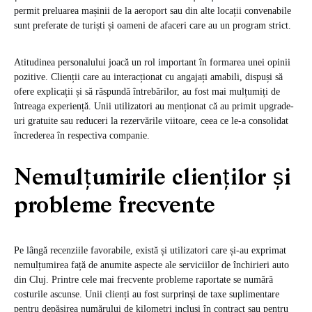
permit preluarea mașinii de la aeroport sau din alte locații convenabile
sunt preferate de turiști și oameni de afaceri care au un program strict.
Atitudinea personalului joacă un rol important în formarea unei opinii
pozitive. Clienții care au interacționat cu angajați amabili, dispuși să
ofere explicații și să răspundă întrebărilor, au fost mai mulțumiți de
întreaga experiență. Unii utilizatori au menționat că au primit upgrade-
uri gratuite sau reduceri la rezervările viitoare, ceea ce le-a consolidat
încrederea în respectiva companie.
Nemulțumirile clienților și
probleme frecvente
Pe lângă recenziile favorabile, există și utilizatori care și-au exprimat
nemulțumirea față de anumite aspecte ale serviciilor de închirieri auto
din Cluj. Printre cele mai frecvente probleme raportate se numără
costurile ascunse. Unii clienți au fost surprinși de taxe suplimentare
pentru depășirea numărului de kilometri incluși în contract sau pentru