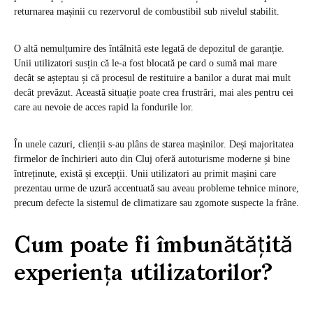
returnarea mașinii cu rezervorul de combustibil sub nivelul stabilit.
O altă nemulțumire des întâlnită este legată de depozitul de garanție.
Unii utilizatori susțin că le-a fost blocată pe card o sumă mai mare
decât se așteptau și că procesul de restituire a banilor a durat mai mult
decât prevăzut. Această situație poate crea frustrări, mai ales pentru cei
care au nevoie de acces rapid la fondurile lor.
În unele cazuri, clienții s-au plâns de starea mașinilor. Deși majoritatea
firmelor de închirieri auto din Cluj oferă autoturisme moderne și bine
întreținute, există și excepții. Unii utilizatori au primit mașini care
prezentau urme de uzură accentuată sau aveau probleme tehnice minore,
precum defecte la sistemul de climatizare sau zgomote suspecte la frâne.
Cum poate fi îmbunătățită
experiența utilizatorilor?