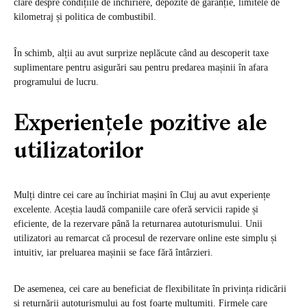
clare despre condițiile de închiriere, depozite de garanție, limitele de
kilometraj și politica de combustibil.
În schimb, alții au avut surprize neplăcute când au descoperit taxe
suplimentare pentru asigurări sau pentru predarea mașinii în afara
programului de lucru.
Experiențele pozitive ale
utilizatorilor
Mulți dintre cei care au închiriat mașini în Cluj au avut experiențe
excelente. Aceștia laudă companiile care oferă servicii rapide și
eficiente, de la rezervare până la returnarea autoturismului. Unii
utilizatori au remarcat că procesul de rezervare online este simplu și
intuitiv, iar preluarea mașinii se face fără întârzieri.
De asemenea, cei care au beneficiat de flexibilitate în privința ridicării
și returnării autoturismului au fost foarte mulțumiți. Firmele care