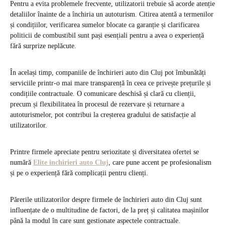
Pentru a evita problemele frecvente, utilizatorii trebuie să acorde atenție
detaliilor înainte de a închiria un autoturism. Citirea atentă a termenilor
și condițiilor, verificarea sumelor blocate ca garanție și clarificarea
politicii de combustibil sunt pași esențiali pentru a avea o experiență
fără surprize neplăcute.
În același timp, companiile de închirieri auto din Cluj pot îmbunătăți
serviciile printr-o mai mare transparență în ceea ce privește prețurile și
condițiile contractuale. O comunicare deschisă și clară cu clienții,
precum și flexibilitatea în procesul de rezervare și returnare a
autoturismelor, pot contribui la creșterea gradului de satisfacție al
utilizatorilor.
Printre firmele apreciate pentru seriozitate și diversitatea ofertei se
numără
Elite inchirieri auto Cluj
, care pune accent pe profesionalism
și pe o experiență fără complicații pentru clienți.
Părerile utilizatorilor despre firmele de închirieri auto din Cluj sunt
influențate de o multitudine de factori, de la preț și calitatea mașinilor
până la modul în care sunt gestionate aspectele contractuale.