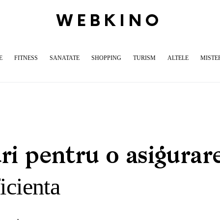
WEBKINO
E
FITNESS
SANATATE
SHOPPING
TURISM
ALTELE
MISTE
ri pentru o asigurar
icienta