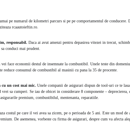
numai pe numarul de kilometri parcurs si pe pe comportamentul de conducere. D
iziteaza rcaautoieftin.ro.
lm, responsabil.
Daca ai avut amenzi pentru depasirea vitezei in trecut, schim
m sa conduci mai prudent.
a vei face economii destul de insemnate la combustibil. Unele teste din domeniu 
e reduce consumul de combustibil al masinii cu pana la 35 de procente.
 cu un cost mai mic.
Unele companii de asigurari dispun de tool-uri ce te las
d vrei sa cumperi. Se iau de obicei in considerare 8 componente – deprecierea, 
, asigurarile premium, combustibilul, mentenanta, reparatiile.
aza costul pe care il vei avea sa zicem, pe o perioada de 5 ani. Este un mod de
premium. De asemenea, vorbeste cu firma de asigurari, despre cum va afecta aleg