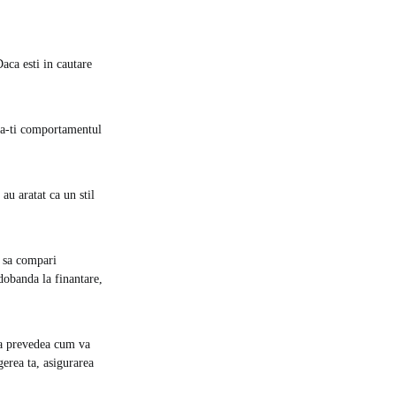
aca esti in cautare
ba-ti comportamentul
au aratat ca un stil
a sa compari
dobanda la finantare,
 a prevedea cum va
erea ta, asigurarea