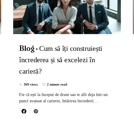
Cum să îți construiești
Blog
încrederea și să excelezi în
carieră?
369 views
2 minute read
Fie că ești la început de drum sau te afli deja într-un
punct avansat al carierei, întărirea încrederii…