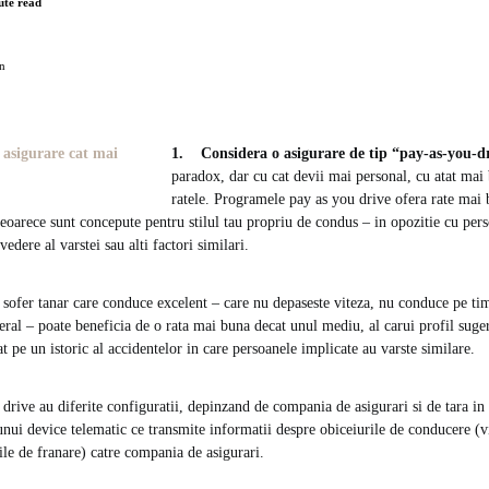
ute read
n
1. Considera o asigurare de tip “pay-as-you-dr
paradox, dar cu cat devii mai personal, cu atat mai 
ratele. Programele pay as you drive ofera rate mai 
 deoarece sunt concepute pentru stilul tau propriu de condus – in opozitie cu pe
vedere al varstei sau alti factori similari.
sofer tanar care conduce excelent – care nu depaseste viteza, nu conduce pe ti
ral – poate beneficia de o rata mai buna decat unul mediu, al carui profil suge
at pe un istoric al accidentelor in care persoanele implicate au varste similare.
drive au diferite configuratii, depinzand de compania de asigurari si de tara in 
unui device telematic ce transmite informatii despre obiceiurile de conducere (
ile de franare) catre compania de asigurari.