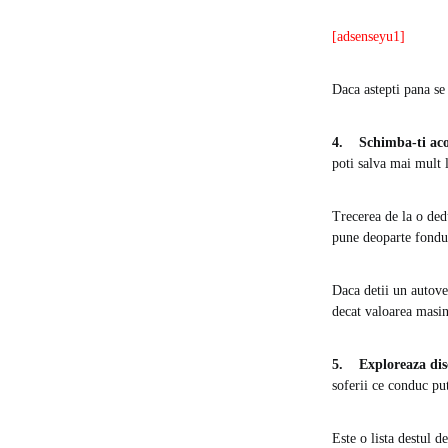
[adsenseyu1]
Daca astepti pana se 
4. Schimba-ti aco
poti salva mai mult l
Trecerea de la o ded
pune deoparte fondur
Daca detii un autove
decat valoarea masini
5. Exploreaza disco
soferii ce conduc put
Este o lista destul d