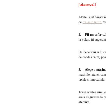
[adsenseyu1]
Altele, sunt bazate 
de
rca auto ieftin
, v
2. Fii un sofer ca
la volan, iti sugera
Un beneficiu ar fi c
de condus calm, poat
3. Alege o masina
masinile, atunci can
taxele si impozitele
Toate acestea simule
arata asigurarea ta 
aferenta.