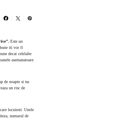
ive”.
Este un
bune iti vor fi
bune decat celelalte
rsoanele asemanatoare
mp de noapte si nu
reaza un risc de
care locuiesti. Unele
viteza, numarul de