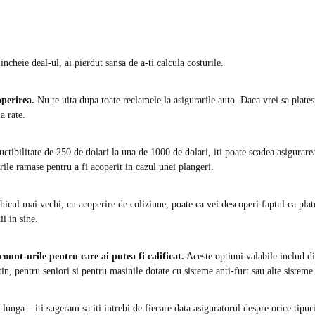
incheie deal-ul, ai pierdut sansa de a-ti calcula costurile.
perirea.
Nu te uita dupa toate reclamele la asigurarile auto. Daca vrei sa plate
a rate.
uctibilitate de 250 de dolari la una de 1000 de dolari, iti poate scadea asigurar
ile ramase pentru a fi acoperit in cazul unei plangeri.
hicul mai vechi, cu acoperire de coliziune, poate ca vei descoperi faptul ca pla
i in sine.
unt-urile pentru care ai putea fi calificat.
Aceste optiuni valabile includ d
in, pentru seniori si pentru masinile dotate cu sisteme anti-furt sau alte sisteme
e lunga – iti sugeram sa iti intrebi de fiecare data asiguratorul despre orice tipur