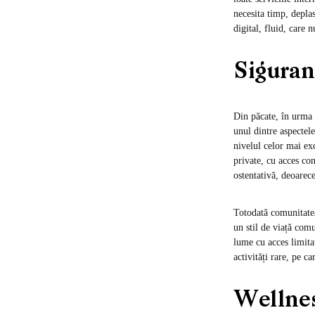
necesita timp, deplas
digital, fluid, care n
Siguran
Din păcate, în urma 
unul dintre aspectele
nivelul celor mai ex
private, cu acces co
ostentativă, deoarece
Totodată comunitatea
un stil de viață com
lume cu acces limita
activități rare, pe c
Wellnes