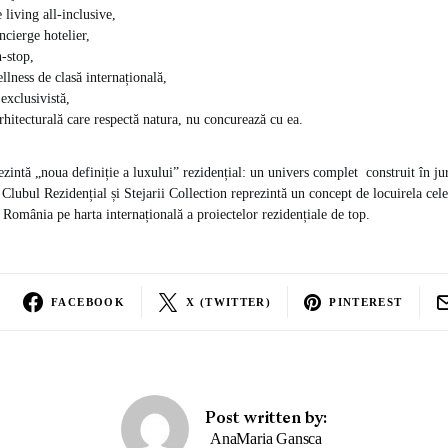
 living all-inclusive,
ncierge hotelier,
n-stop,
llness de clasă internațională,
exclusivistă,
arhitecturală care respectă natura, nu concurează cu ea.
rezintă „noua definiție a luxului” rezidențial: un univers complet construit în ju
i Clubul Rezidențial și Stejarii Collection reprezintă un concept de locuirela cel
 România pe harta internațională a proiectelor rezidențiale de top.
FACEBOOK
X (TWITTER)
PINTEREST
Post written by:
AnaMaria Gansca