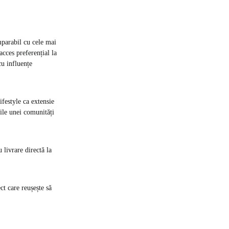
mparabil cu cele mai
acces preferențial la
cu influențe
ifestyle ca extensie
iile unei comunități
 livrare directă la
ct care reușește să