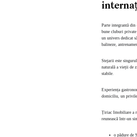
interna
Parte integrantă din
bune cluburi private 
un univers dedicat să
balineze, antrenamen
Stejarii este singuru
naturală a vieții de 
stabile.
Experiența gastronom
domiciliu, un privile
Țiriac Imobiliare a 
reunească într-un si
o pădure de S