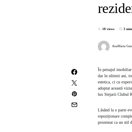
rezide
18 views
3 min
AnaMaria Gan
În peisajul imobilia
dar în ultimii ani, t
estetica, ci cu exper
adoptat această vizi
lux Stejarii Clubul 
Lăsând la o parte evo
repoziționare comple
prezentat ca un stil 