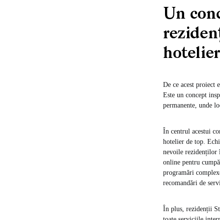
Un conc
rezidenț
hotelier
De ce acest proiect e
Este un concept insp
permanente, unde loca
În centrul acestui co
hotelier de top. Echi
nevoile rezidenților 
online pentru cumpăr
programări complexe,
recomandări de servi
În plus, rezidenții S
toate serviciile inte