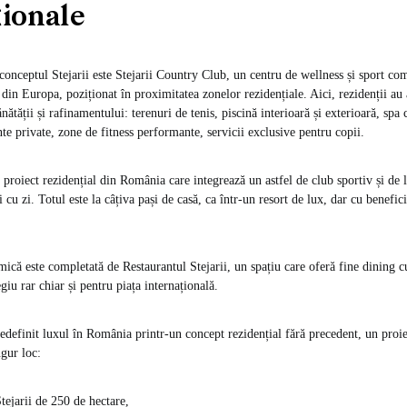
ționale
 conceptul Stejarii este Stejarii Country Club, un centru de wellness și sport co
din Europa, poziționat în proximitatea zonelor rezidențiale. Aici, rezidenții au 
nătății și rafinamentului: terenuri de tenis, piscină interioară și exterioară, spa 
te private, zone de fitness performante, servicii exclusive pentru copii.
l proiect rezidențial din România care integrează un astfel de club sportiv și de l
zi cu zi. Totul este la câțiva pași de casă, ca într-un resort de lux, dar cu benefic
ică este completată de Restaurantul Stejarii, un spațiu care oferă fine dining cu
giu rar chiar și pentru piața internațională.
redefinit luxul în România printr-un concept rezidențial fără precedent, un proie
ngur loc:
tejarii de 250 de hectare,