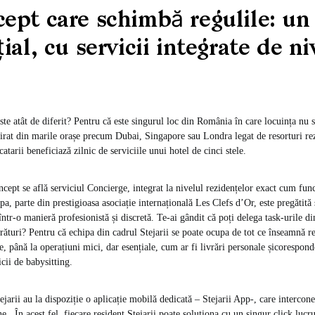
ept care schimbă regulile: un 
ial, cu servicii integrate de ni
ste atât de diferit? Pentru că este singurul loc din România în care locuința nu s
irat din marile orașe precum Dubai, Singapore sau Londra legat de resorturi rez
tarii beneficiază zilnic de serviciile unui hotel de cinci stele.
ncept se află serviciul Concierge, integrat la nivelul rezidențelor exact cum func
pa, parte din prestigioasa asociație internațională Les Clefs d’Or, este pregătită 
într-o manieră profesionistă și discretă. Te-ai gândit că poți delega task-urile di
ături? Pentru că echipa din cadrul Stejarii se poate ocupa de tot ce înseamnă re
 până la operațiuni mici, dar esențiale, cum ar fi livrări personale șicorespon
cii de babysitting.
tejarii au la dispoziție o aplicație mobilă dedicată – Stejarii App-, care intercon
rne. În acest fel, fiecare resident Stejarii poate soluționa cu un singur click lucru