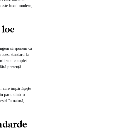
ta este luxul modern,
 loc
ajungem să spunem că
ă acest standard la
arii sunt complet
 fără prezență
, care împărtășește
n parte dintr-o
șiri în natură,
andarde