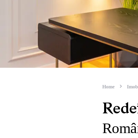
Home
Imobi
Redef
Român