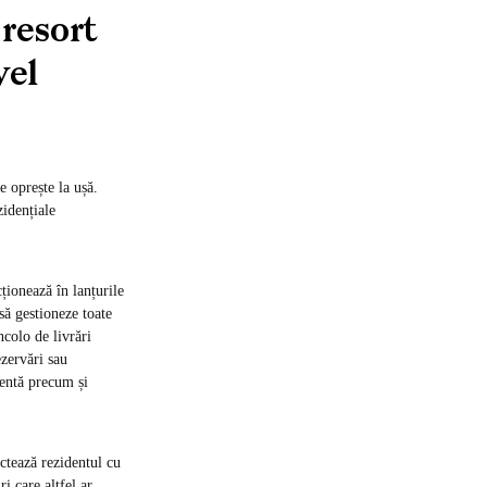
resort
vel
e oprește la ușă.
idențiale
ționează în lanțurile
să gestioneze toate
ncolo de livrări
zervări sau
dentă precum și
ectează rezidentul cu
ri care altfel ar