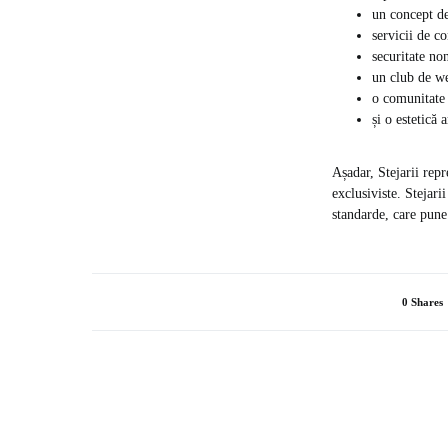
un concept de
servicii de co
securitate no
un club de we
o comunitate 
și o estetică 
Așadar, Stejarii rep
exclusiviste. Stejari
standarde, care pune
0 Shares