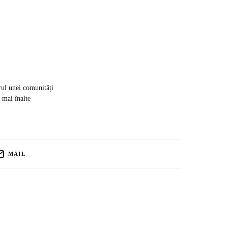
rul unei comunități
e mai înalte
MAIL