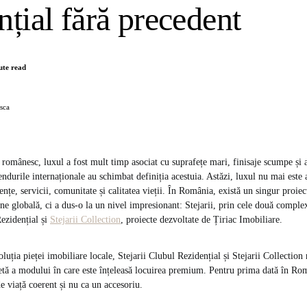
nțial fără precedent
ute read
sca
r românesc, luxul a fost mult timp asociat cu suprafețe mari, finisaje scumpe și a
rendurile internaționale au schimbat definiția acestuia. Astăzi, luxul nu mai este 
iențe, servicii, comunitate și calitatea vieții. În România, există un singur proie
une globală, ci a dus-o la un nivel impresionant: Stejarii, prin cele două complex
Rezidențial și
Stejarii Collection
, proiecte dezvoltate de Țiriac Imobiliare.
luția pieței imobiliare locale, Stejarii Clubul Rezidențial și Stejarii Collection 
tă a modului în care este înțeleasă locuirea premium. Pentru prima dată în Rom
de viață coerent și nu ca un accesoriu.