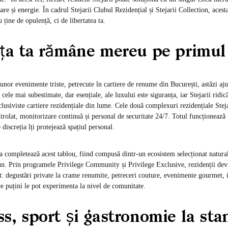
are și energie. În cadrul Stejarii Clubul Rezidențial și Stejarii Collection, aces
u ține de opulență, ci de libertatea ta.
ța ta rămâne mereu pe primul
unor evenimente triste, petrecute în cartiere de renume din București, astăzi 
 cele mai subestimate, dar esențiale, ale luxului este siguranța, iar Stejarii ridic
clusiviste cartiere rezidențiale din lume. Cele două complexuri rezidențiale Stej
ntrolat, monitorizare continuă și personal de securitate 24/7. Totul funcționează
 discreția îți protejează spațiul personal.
 completează acest tablou, fiind compusă dintr-un ecosistem selecționat natural
un. Prin programele Privilege Community și Privilege Exclusive, rezidenții devi
t: degustări private la crame renumite, petreceri couture, evenimente gourmet, ie
are puțini le pot experimenta la nivel de comunitate.
s, sport și gastronomie la st