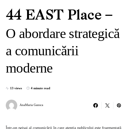
44 EAST Place –
O abordare strategică
a comunicării
moderne
13 views
4 minute read
AnaMaria Gansca
Într-un peisaj al comunicării în care atenția publicului este fragmentată,