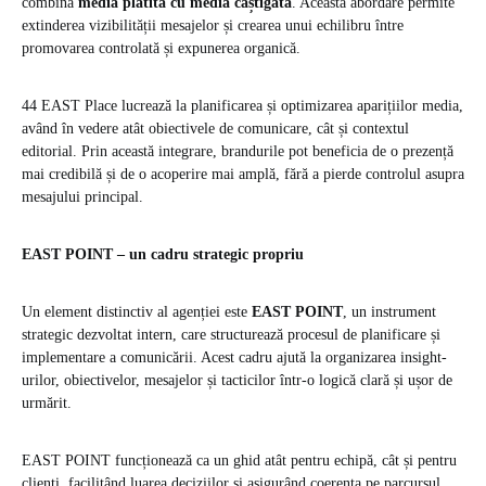
combină
media plătită cu media câștigată
. Această abordare permite
extinderea vizibilității mesajelor și crearea unui echilibru între
promovarea controlată și expunerea organică.
44 EAST Place lucrează la planificarea și optimizarea aparițiilor media,
având în vedere atât obiectivele de comunicare, cât și contextul
editorial. Prin această integrare, brandurile pot beneficia de o prezență
mai credibilă și de o acoperire mai amplă, fără a pierde controlul asupra
mesajului principal.
EAST POINT – un cadru strategic propriu
Un element distinctiv al agenției este
EAST POINT
, un instrument
strategic dezvoltat intern, care structurează procesul de planificare și
implementare a comunicării. Acest cadru ajută la organizarea insight-
urilor, obiectivelor, mesajelor și tacticilor într-o logică clară și ușor de
urmărit.
EAST POINT funcționează ca un ghid atât pentru echipă, cât și pentru
clienți, facilitând luarea deciziilor și asigurând coerența pe parcursul