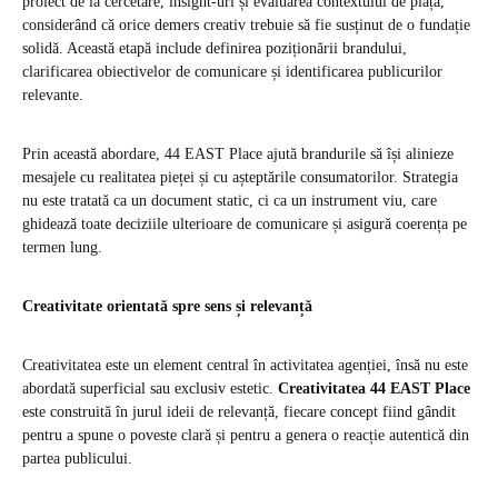
proiect de la cercetare, insight-uri și evaluarea contextului de piață,
considerând că orice demers creativ trebuie să fie susținut de o fundație
solidă. Această etapă include definirea poziționării brandului,
clarificarea obiectivelor de comunicare și identificarea publicurilor
relevante.
Prin această abordare, 44 EAST Place ajută brandurile să își alinieze
mesajele cu realitatea pieței și cu așteptările consumatorilor. Strategia
nu este tratată ca un document static, ci ca un instrument viu, care
ghidează toate deciziile ulterioare de comunicare și asigură coerența pe
termen lung.
Creativitate orientată spre sens și relevanță
Creativitatea este un element central în activitatea agenției, însă nu este
abordată superficial sau exclusiv estetic.
Creativitatea 44 EAST Place
este construită în jurul ideii de relevanță, fiecare concept fiind gândit
pentru a spune o poveste clară și pentru a genera o reacție autentică din
partea publicului.