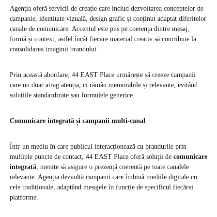
Agenția oferă servicii de creație care includ dezvoltarea conceptelor de
campanie, identitate vizuală, design grafic și conținut adaptat diferitelor
canale de comunicare. Accentul este pus pe coerența dintre mesaj,
formă și context, astfel încât fiecare material creativ să contribuie la
consolidarea imaginii brandului.
Prin această abordare, 44 EAST Place urmărește să creeze campanii
care nu doar atrag atenția, ci rămân memorabile și relevante, evitând
soluțiile standardizate sau formulele generice.
Comunicare integrată și campanii multi-canal
Într-un mediu în care publicul interacționează cu brandurile prin
multiple puncte de contact, 44 EAST Place oferă soluții de
comunicare
integrată
, menite să asigure o prezență coerentă pe toate canalele
relevante. Agenția dezvoltă campanii care îmbină mediile digitale cu
cele tradiționale, adaptând mesajele în funcție de specificul fiecărei
platforme.