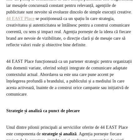
iar mesajele concurează constant pentru relevanță, agențiile de
publicitate sunt nevoite să evolueze dincolo de simple execuții creative.
44 EAST Place
se poziționează ca un spațiu în care strategia,
creativitatea și autenticitatea se întâlnesc pentru a construi comunicare
coerentă, cu sens și impact real. Agenția pornește de la ideea că fiecare
brand are nevoie de vizibilitate, o direcție clară și de mesaje care să
reflecte valori reale și obiective bine definite.
44 EAST Place funcționează ca un partener strategic pentru organizații
din domenii variate, oferind soluții integrate de comunicare adaptate
contextului actual. Abordarea sa este una care pune accent pe
înțelegerea profundă a brandului, a publicului și a mediului în care
acesta activează, înainte de a construi orice campanie sau inițiativă de
comunicare.
Strategie și analiză ca punct de plecare
Unul dintre pilonii principali ai serviciilor oferite de 44 EAST Place
este componenta de
strategie și analiză
. Agenția pornește fiecare