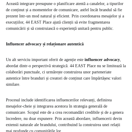
Această integrare presupune o planificare atentă a canalelor, a tipurilor
de conținut și a momentelor de comunicare, astfel încât brandul să fie
prezent într-un mod natural și eficient. Prin coordonarea mesajelor și a
execuțiilor, 44 EAST Place ajută clienții să evite fragmentarea
comunicării și să construiască o experiență unitară pentru public.
Influencer advocacy și relaționare autentică
Un alt serviciu important oferit de agenție este
influencer advocacy
,
abordat dintr-o perspectivă strategică. 44 EAST Place nu se limitează la
colaborări punctuale, ci urmărește construirea unor parteneriate
autentice între branduri și creatori de conținut care împărtășesc valori
similare.
Procesul include identificarea influencerilor relevanți, definirea
mesajelor-cheie și integrarea acestora în strategia generală de
comunicare. Scopul este de a crea recomandări credibile și de a genera
încredere, nu doar expunere. Prin această abordare, influencerii devin
extensii naturale ale brandului, contribuind la construirea unei relații
mai profunde cu comunitățile lor.