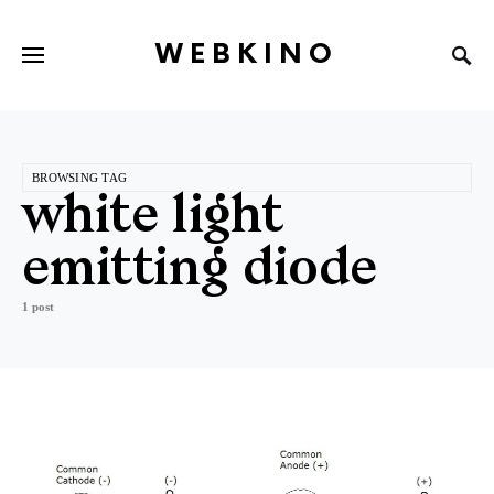
WEBKINO
BROWSING TAG
white light
emitting diode
1 post