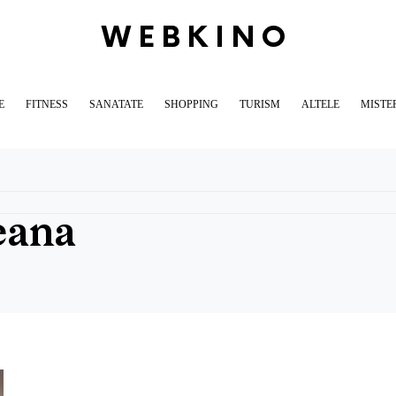
WEBKINO
E
FITNESS
SANATATE
SHOPPING
TURISM
ALTELE
MISTE
eana