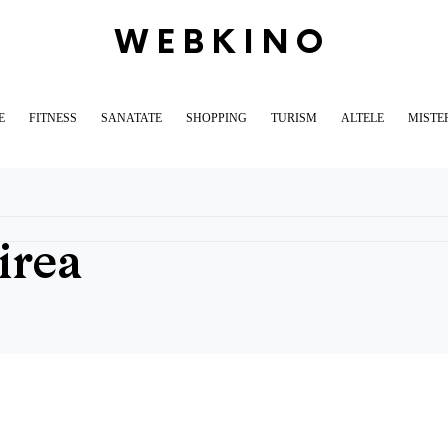
WEBKINO
E
FITNESS
SANATATE
SHOPPING
TURISM
ALTELE
MISTE
irea