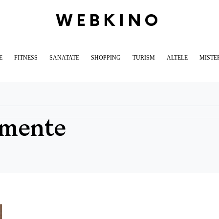
WEBKINO
E
FITNESS
SANATATE
SHOPPING
TURISM
ALTELE
MISTE
imente