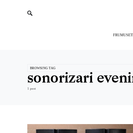
FRUMUSET
BROWSING TAG
sonorizari even
1 post