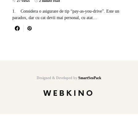
27 views
2 minute read
1. Considera o asigurare de tip “pay-as-you-drive”. Este un
paradox, dar cu cat devii mai personal, cu atat…
Designed & Developed by
SmartSeoPack
WEBKINO