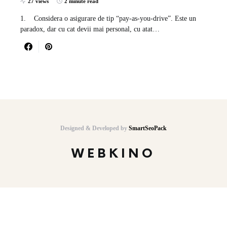
27 views
2 minute read
1. Considera o asigurare de tip “pay-as-you-drive”. Este un
paradox, dar cu cat devii mai personal, cu atat…
Designed & Developed by
SmartSeoPack
WEBKINO