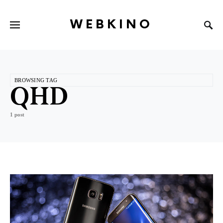
WEBKINO
BROWSING TAG
QHD
1 post