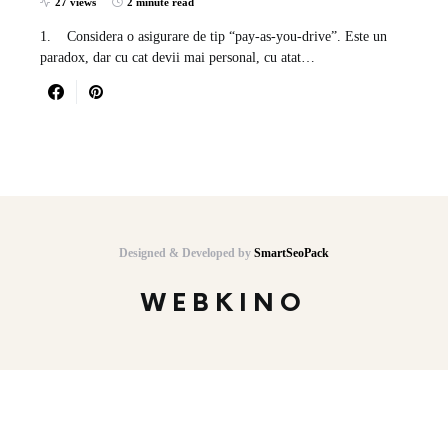
27 views
2 minute read
1. Considera o asigurare de tip “pay-as-you-drive”. Este un
paradox, dar cu cat devii mai personal, cu atat…
Designed & Developed by
SmartSeoPack
WEBKINO