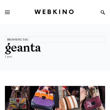
WEBKINO
BROWSING TAG
geanta
1 post