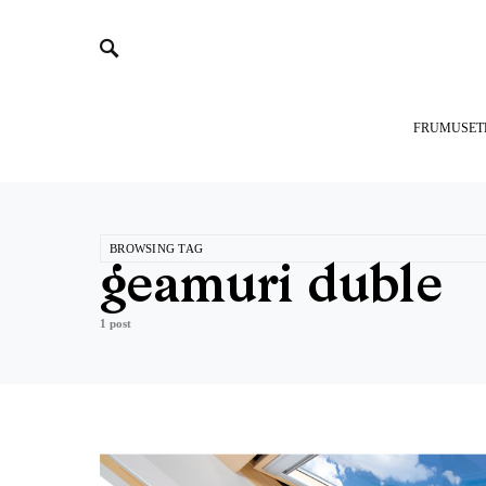
FRUMUSET
BROWSING TAG
geamuri duble
1 post