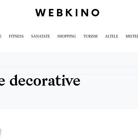
WEBKINO
E
FITNESS
SANATATE
SHOPPING
TURISM
ALTELE
MISTE
e decorative