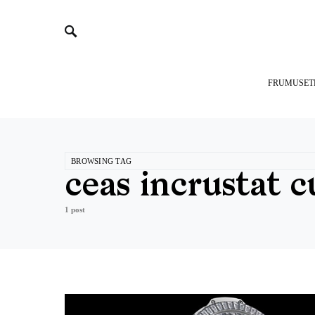
FRUMUSET
BROWSING TAG
ceas incrustat 
1 post