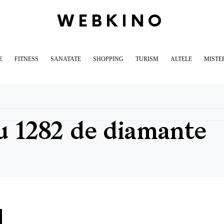
WEBKINO
E
FITNESS
SANATATE
SHOPPING
TURISM
ALTELE
MISTE
cu 1282 de diamante