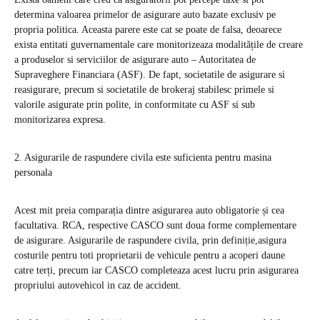
determina valoarea primelor de asigurare auto bazate exclusiv pe
propria politica. Aceasta parere este cat se poate de falsa, deoarece
exista entitati guvernamentale care monitorizeaza modalitățile de creare
a produselor si serviciilor de asigurare auto – Autoritatea de
Supraveghere Financiara (ASF). De fapt, societatile de asigurare si
reasigurare, precum si societatile de brokeraj stabilesc primele si
valorile asigurate prin polite, in conformitate cu ASF si sub
monitorizarea expresa.
2. Asigurarile de raspundere civila este suficienta pentru masina
personala
Acest mit preia comparația dintre asigurarea auto obligatorie și cea
facultativa. RCA, respective CASCO sunt doua forme complementare
de asigurare. Asigurarile de raspundere civila, prin definiție,asigura
costurile pentru toti proprietarii de vehicule pentru a acoperi daune
catre terți, precum iar CASCO completeaza acest lucru prin asigurarea
propriului autovehicol in caz de accident.