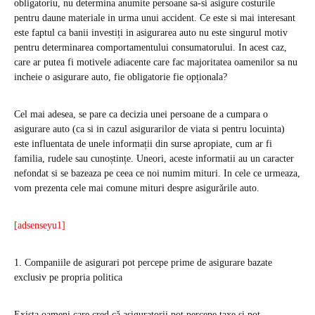
obligatoriu, nu determina anumite persoane sa-si asigure costurile
pentru daune materiale in urma unui accident. Ce este si mai interesant
este faptul ca banii investiți in asigurarea auto nu este singurul motiv
pentru determinarea comportamentului consumatorului. In acest caz,
care ar putea fi motivele adiacente care fac majoritatea oamenilor sa nu
incheie o asigurare auto, fie obligatorie fie opționala?
Cel mai adesea, se pare ca decizia unei persoane de a cumpara o
asigurare auto (ca si in cazul asigurarilor de viata si pentru locuinta)
este influentata de unele informații din surse apropiate, cum ar fi
familia, rudele sau cunoștințe. Uneori, aceste informatii au un caracter
nefondat si se bazeaza pe ceea ce noi numim mituri. In cele ce urmeaza,
vom prezenta cele mai comune mituri despre asigurările auto.
[adsenseyu1]
1. Companiile de asigurari pot percepe prime de asigurare bazate
exclusiv pe propria politica
Exista oameni care cred că asiguratorii pot percepe taxe si pot