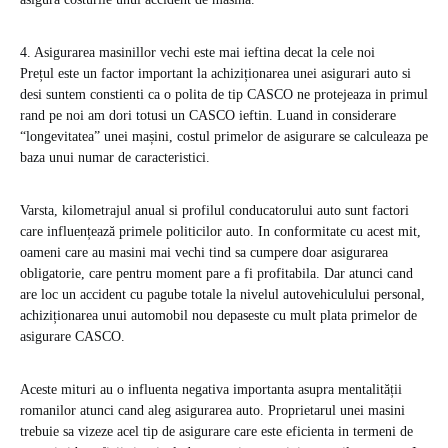
4. Asigurarea masinillor vechi este mai ieftina decat la cele noi
Prețul este un factor important la achiziționarea unei asigurari auto si
desi suntem constienti ca o polita de tip CASCO ne protejeaza in primul
rand pe noi am dori totusi un CASCO ieftin. Luand in considerare
“longevitatea” unei mașini, costul primelor de asigurare se calculeaza pe
baza unui numar de caracteristici.
Varsta, kilometrajul anual si profilul conducatorului auto sunt factori
care influențează primele politicilor auto. In conformitate cu acest mit,
oameni care au masini mai vechi tind sa cumpere doar asigurarea
obligatorie, care pentru moment pare a fi profitabila. Dar atunci cand
are loc un accident cu pagube totale la nivelul autovehiculului personal,
achiziționarea unui automobil nou depaseste cu mult plata primelor de
asigurare CASCO.
Aceste mituri au o influenta negativa importanta asupra mentalității
romanilor atunci cand aleg asigurarea auto. Proprietarul unei masini
trebuie sa vizeze acel tip de asigurare care este eficienta in termeni de