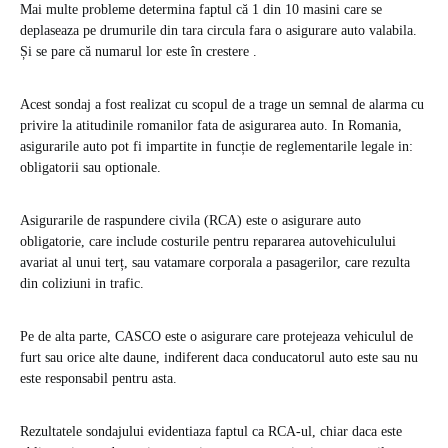
Mai multe probleme determina faptul că 1 din 10 masini care se
deplaseaza pe drumurile din tara circula fara o asigurare auto valabila.
Și se pare că numarul lor este în crestere .
Acest sondaj a fost realizat cu scopul de a trage un semnal de alarma cu
privire la atitudinile romanilor fata de asigurarea auto. In Romania,
asigurarile auto pot fi impartite in funcție de reglementarile legale in:
obligatorii sau optionale.
Asigurarile de raspundere civila (RCA) este o asigurare auto
obligatorie, care include costurile pentru repararea autovehiculului
avariat al unui terț, sau vatamare corporala a pasagerilor, care rezulta
din coliziuni in trafic.
Pe de alta parte, CASCO este o asigurare care protejeaza vehiculul de
furt sau orice alte daune, indiferent daca conducatorul auto este sau nu
este responsabil pentru asta.
Rezultatele sondajului evidentiaza faptul ca RCA-ul, chiar daca este