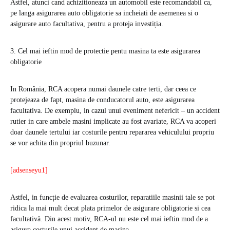
Astfel, atunci cand achizitioneaza un automobil este recomandabil ca,
pe langa asigurarea auto obligatorie sa incheiati de asemenea si o
asigurare auto facultativa, pentru a proteja investiția.
3. Cel mai ieftin mod de protectie pentu masina ta este asigurarea
obligatorie
In România, RCA acopera numai daunele catre terti, dar ceea ce
protejeaza de fapt, masina de conducatorul auto, este asigurarea
facultativa. De exemplu, in cazul unui eveniment nefericit – un accident
rutier in care ambele masini implicate au fost avariate, RCA va acoperi
doar daunele tertului iar costurile pentru repararea vehiculului propriu
se vor achita din propriul buzunar.
[adsenseyu1]
Astfel, in funcție de evaluarea costurilor, reparatiile masinii tale se pot
ridica la mai mult decat plata primelor de asigurare obligatorie si cea
facultativă. Din acest motiv, RCA-ul nu este cel mai ieftin mod de a
asigura costurile unui accident de masina.