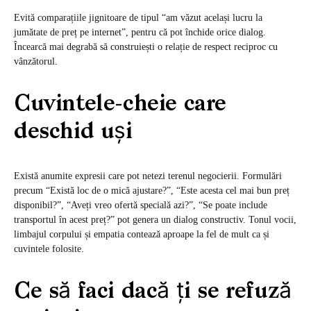
Evită comparațiile jignitoare de tipul “am văzut același lucru la
jumătate de preț pe internet”, pentru că pot închide orice dialog.
Încearcă mai degrabă să construiești o relație de respect reciproc cu
vânzătorul.
Cuvintele-cheie care
deschid uși
Există anumite expresii care pot netezi terenul negocierii. Formulări
precum “Există loc de o mică ajustare?”, “Este acesta cel mai bun preț
disponibil?”, “Aveți vreo ofertă specială azi?”, “Se poate include
transportul în acest preț?” pot genera un dialog constructiv. Tonul vocii,
limbajul corpului și empatia contează aproape la fel de mult ca și
cuvintele folosite.
Ce să faci dacă ți se refuză