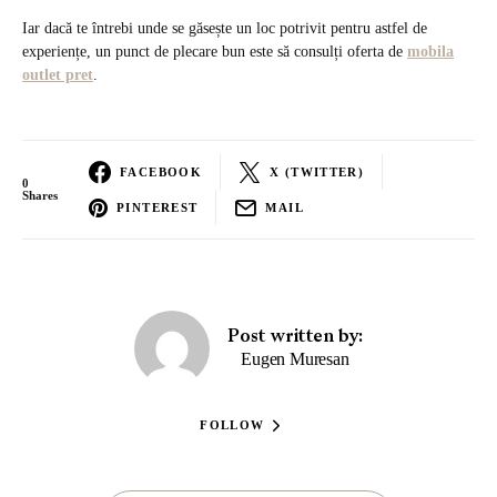
Iar dacă te întrebi unde se găsește un loc potrivit pentru astfel de
experiențe, un punct de plecare bun este să consulți oferta de
mobila
outlet pret
.
FACEBOOK
X (TWITTER)
0
Shares
PINTEREST
MAIL
Post written by:
Eugen Muresan
FOLLOW