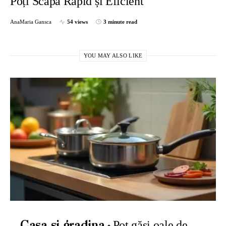
Poți Scăpa Rapid și Eficient
AnaMaria Gansca
54 views
3 minute read
YOU MAY ALSO LIKE
Pot găsi oale de