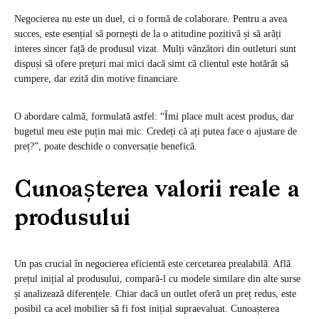
Negocierea nu este un duel, ci o formă de colaborare. Pentru a avea
succes, este esențial să pornești de la o atitudine pozitivă și să arăți
interes sincer față de produsul vizat. Mulți vânzători din outleturi sunt
dispuși să ofere prețuri mai mici dacă simt că clientul este hotărât să
cumpere, dar ezită din motive financiare.
O abordare calmă, formulată astfel: “Îmi place mult acest produs, dar
bugetul meu este puțin mai mic. Credeți că ați putea face o ajustare de
preț?”, poate deschide o conversație benefică.
Cunoașterea valorii reale a
produsului
Un pas crucial în negocierea eficientă este cercetarea prealabilă. Află
prețul inițial al produsului, compară-l cu modele similare din alte surse
și analizează diferențele. Chiar dacă un outlet oferă un preț redus, este
posibil ca acel mobilier să fi fost inițial supraevaluat. Cunoașterea