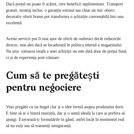
Dacă prețul nu poate fi scăzut, cere beneficii suplimentare. Transport
gratuit, montaj inclus, o garanție extinsă sau chiar un mic obiect
decorativ oferit bonus pot transforma o achiziție convenabilă într-una
excelentă.
Aceste servicii pot fi mai ușor de oferit de outleturi decât reducerile
directe, mai ales dacă se încadrează în politica internă a magazinului.
Nu uita: valoarea totală a unei achiziții nu este dată doar de prețul final,
ci și de experiența post-vânzare.
Cum să te pregătești
pentru negociere
Vino pregătit cu un buget clar și o idee fermă asupra produsului dorit.
E bine să ai o limită maximă, dar și o sumă ideală la care ai prefera să
ajungi. Exersează-ți formulările în gând, astfel încât în momentul real
să nu eziți sau să transmiți nesiguranță.