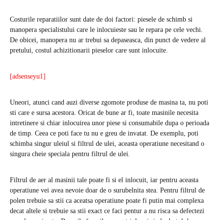
Costurile reparatiilor sunt date de doi factori: piesele de schimb si
manopera specialistului care le inlocuieste sau le repara pe cele vechi.
De obicei, manopera nu ar trebui sa depaseasca, din punct de vedere al
pretului, costul achizitionarii pieselor care sunt inlocuite.
[adsenseyu1]
Uneori, atunci cand auzi diverse zgomote produse de masina ta, nu poti
sti care e sursa acestora. Oricat de bune ar fi, toate masinile necesita
intretinere si chiar inlocuirea unor piese si consumabile dupa o perioada
de timp. Ceea ce poti face tu nu e greu de invatat. De exemplu, poti
schimba singur uleiul si filtrul de ulei, aceasta operatiune necesitand o
singura cheie speciala pentru filtrul de ulei.
Filtrul de aer al masinii tale poate fi si el inlocuit, iar pentru aceasta
operatiune vei avea nevoie doar de o surubelnita stea. Pentru filtrul de
polen trebuie sa stii ca aceatsa operatiune poate fi putin mai complexa
decat altele si trebuie sa stii exact ce faci pentur a nu risca sa defectezi