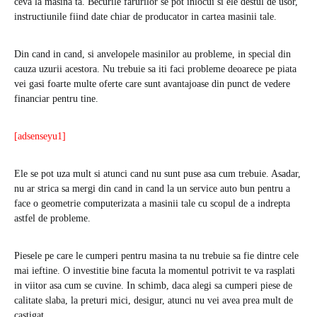
ceva la masina ta. Becurile farurilor se pot inlocui si ele destul de usor,
instructiunile fiind date chiar de producator in cartea masinii tale.
Din cand in cand, si anvelopele masinilor au probleme, in special din
cauza uzurii acestora. Nu trebuie sa iti faci probleme deoarece pe piata
vei gasi foarte multe oferte care sunt avantajoase din punct de vedere
financiar pentru tine.
[adsenseyu1]
Ele se pot uza mult si atunci cand nu sunt puse asa cum trebuie. Asadar,
nu ar strica sa mergi din cand in cand la un service auto bun pentru a
face o geometrie computerizata a masinii tale cu scopul de a indrepta
astfel de probleme.
Piesele pe care le cumperi pentru masina ta nu trebuie sa fie dintre cele
mai ieftine. O investitie bine facuta la momentul potrivit te va rasplati
in viitor asa cum se cuvine. In schimb, daca alegi sa cumperi piese de
calitate slaba, la preturi mici, desigur, atunci nu vei avea prea mult de
castigat.