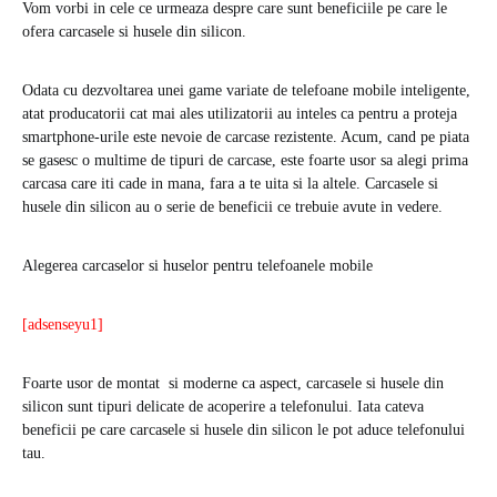
Vom vorbi in cele ce urmeaza despre care sunt beneficiile pe care le
ofera carcasele si husele din silicon.
Odata cu dezvoltarea unei game variate de telefoane mobile inteligente,
atat producatorii cat mai ales utilizatorii au inteles ca pentru a proteja
smartphone-urile este nevoie de carcase rezistente. Acum, cand pe piata
se gasesc o multime de tipuri de carcase, este foarte usor sa alegi prima
carcasa care iti cade in mana, fara a te uita si la altele. Carcasele si
husele din silicon au o serie de beneficii ce trebuie avute in vedere.
Alegerea carcaselor si huselor pentru telefoanele mobile
[adsenseyu1]
Foarte usor de montat si moderne ca aspect, carcasele si husele din
silicon sunt tipuri delicate de acoperire a telefonului. Iata cateva
beneficii pe care carcasele si husele din silicon le pot aduce telefonului
tau.