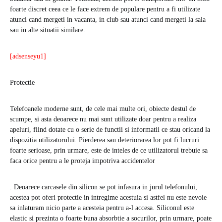
foarte discret ceea ce le face extrem de populare pentru a fi utilizate
atunci cand mergeti in vacanta, in club sau atunci cand mergeti la sala
sau in alte situatii similare.
[adsenseyu1]
Protectie
Telefoanele moderne sunt, de cele mai multe ori, obiecte destul de
scumpe, si asta deoarece nu mai sunt utilizate doar pentru a realiza
apeluri, fiind dotate cu o serie de functii si informatii ce stau oricand la
dispozitia utilizatorului. Pierderea sau deteriorarea lor pot fi lucruri
foarte serioase, prin urmare, este de inteles de ce utilizatorul trebuie sa
faca orice pentru a le proteja impotriva accidentelor
. Deoarece carcasele din silicon se pot infasura in jurul telefonului,
acestea pot oferi protectie in intregime acestuia si astfel nu este nevoie
sa inlaturam nicio parte a acesteia pentru a-l accesa. Siliconul este
elastic si prezinta o foarte buna absorbtie a socurilor, prin urmare, poate