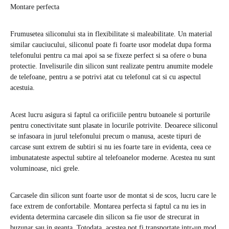
Montare perfecta
Frumusetea siliconului sta in flexibilitate si maleabilitate. Un material
similar cauciucului, siliconul poate fi foarte usor modelat dupa forma
telefonului pentru ca mai apoi sa se fixeze perfect si sa ofere o buna
protectie. Invelisurile din silicon sunt realizate pentru anumite modele
de telefoane, pentru a se potrivi atat cu telefonul cat si cu aspectul
acestuia.
Acest lucru asigura si faptul ca orificiile pentru butoanele si porturile
pentru conectivitate sunt plasate in locurile potrivite. Deoarece siliconul
se infasoara in jurul telefonului precum o manusa, aceste tipuri de
carcase sunt extrem de subtiri si nu ies foarte tare in evidenta, ceea ce
imbunatateste aspectul subtire al telefoanelor moderne. Acestea nu sunt
voluminoase, nici grele.
Carcasele din silicon sunt foarte usor de montat si de scos, lucru care le
face extrem de confortabile. Montarea perfecta si faptul ca nu ies in
evidenta determina carcasele din silicon sa fie usor de strecurat in
buzunar sau in geanta. Totodata, acestea pot fi transportate intr-un mod