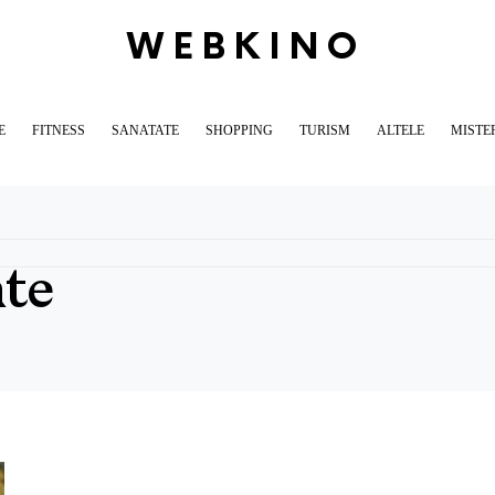
WEBKINO
E
FITNESS
SANATATE
SHOPPING
TURISM
ALTELE
MISTE
ate