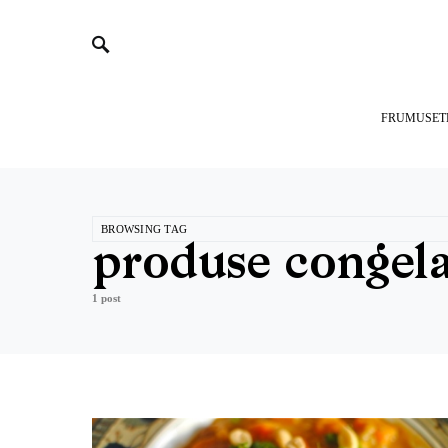
FRUMUSET
BROWSING TAG
produse congel
1 post