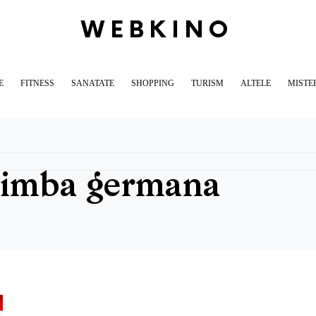
WEBKINO
E
FITNESS
SANATATE
SHOPPING
TURISM
ALTELE
MISTE
 limba germana