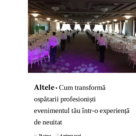
Cum transformă
Altele
ospătarii profesioniști
evenimentul tău într-o experiență
de neuitat
39 views
4 minute read