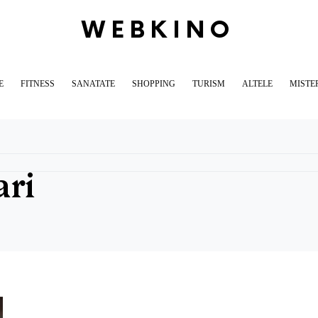
WEBKINO
E
FITNESS
SANATATE
SHOPPING
TURISM
ALTELE
MISTE
ari