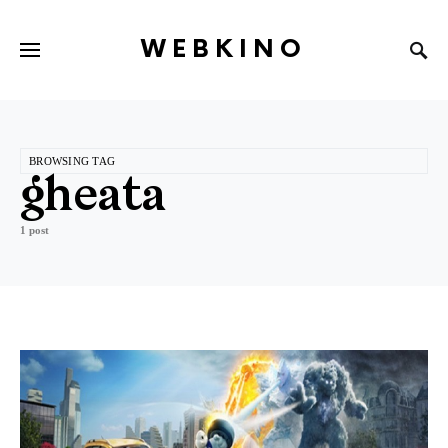
WEBKINO
BROWSING TAG
gheata
1 post