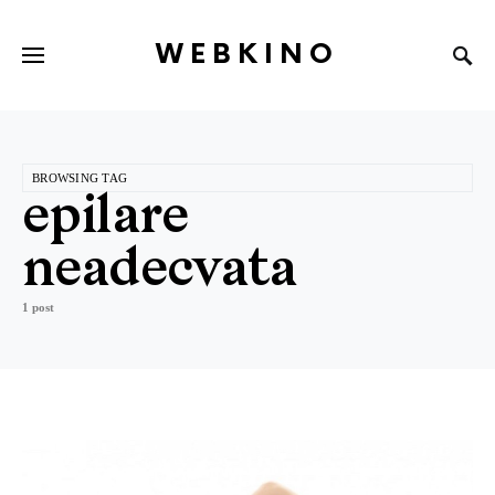
WEBKINO
BROWSING TAG
epilare
neadecvata
1 post