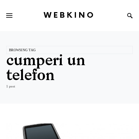
WEBKINO
BROWSING TAG
cumperi un
telefon
1 post